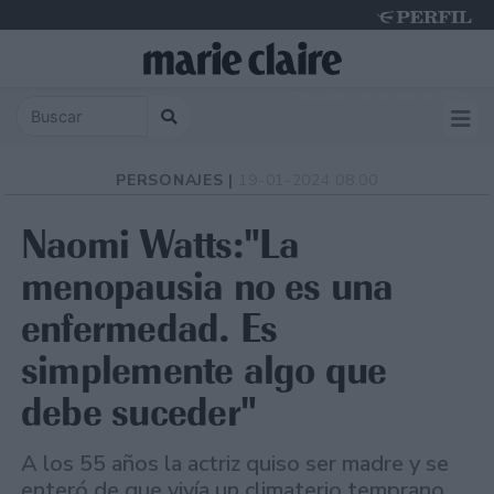
Thursday 6 de August de 2026
PERSONAJES |
19-01-2024 08:00
Naomi Watts:"La
menopausia no es una
enfermedad. Es
simplemente algo que
debe suceder"
A los 55 años la actriz quiso ser madre y se
enteró de que vivía un climaterio temprano.