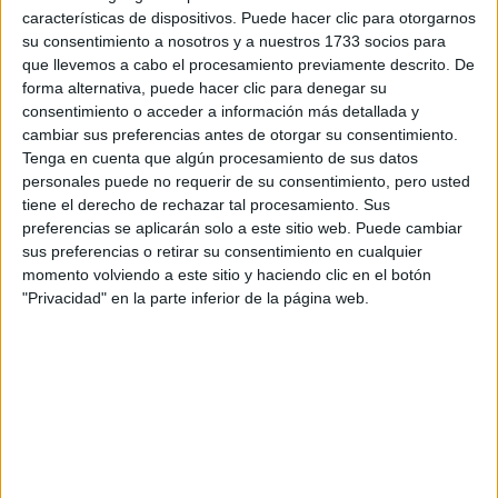
características de dispositivos. Puede hacer clic para otorgarnos
su consentimiento a nosotros y a nuestros 1733 socios para
que llevemos a cabo el procesamiento previamente descrito. De
Nuevos proyectos
forma alternativa, puede hacer clic para denegar su
consentimiento o acceder a información más detallada y
cambiar sus preferencias antes de otorgar su consentimiento.
TAMBIÉN TE PUEDE INTERESAR
Tenga en cuenta que algún procesamiento de sus datos
personales puede no requerir de su consentimiento, pero usted
MENOPAUSIA: LA
tiene el derecho de rechazar tal procesamiento. Sus
ALIMENTACIÓN
ADECUADA DESPUÉS
preferencias se aplicarán solo a este sitio web. Puede cambiar
DE LOS 50
sus preferencias o retirar su consentimiento en cualquier
momento volviendo a este sitio y haciendo clic en el botón
"Privacidad" en la parte inferior de la página web.
MENOPAUSIA: LAS 5
PREGUNTAS MÁS
COMUNES
ALIMENTOS
RECOMENDADOS EN
LA MENOPAUSIA