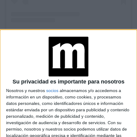
Casi 20 años después, aún le desconcierta que esta parte
de la feminidad, posiblemente tan importante como la
pubertad y la reproducción, siga envuelta en secreto. Es
por eso que está siendo tan abierta acerca de sus propias
Su privacidad es importante para nosotros
experiencias mientras charla a través de Zoom desde
Nosotros y nuestros
socios
almacenamos y/o accedemos a
París. Está en la capital francesa filmando una nueva
información en un dispositivo, como cookies, y procesamos
de la novela erótica francesa
adaptación
datos personales, como identificadores únicos e información
estándar enviada por un dispositivo para publicidad y contenido
"Emmanuelle"
, antes del lanzamiento el 1 de febrero de
personalizado, medición de publicidad y contenido,
"Feud: Capote Vs. The
la segunda temporada de
investigación de audiencia y desarrollo de servicios.
Con su
Swans"
(en Binge).
permiso, nosotros y nuestros socios podemos utilizar datos de
localización geográfica precisa e identificación mediante las