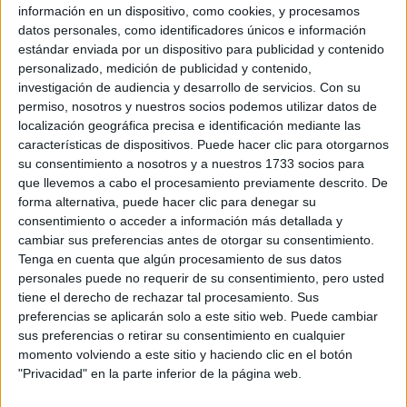
información en un dispositivo, como cookies, y procesamos
apenas 5 razones
data y precios del show) para ensayar
datos personales, como identificadores únicos e información
(hay muchas más) que explican nuestro gran amor
estándar enviada por un dispositivo para publicidad y contenido
personalizado, medición de publicidad y contenido,
por ella.
investigación de audiencia y desarrollo de servicios.
Con su
permiso, nosotros y nuestros socios podemos utilizar datos de
localización geográfica precisa e identificación mediante las
características de dispositivos. Puede hacer clic para otorgarnos
TAMBIÉN TE PUEDE INTERESAR: ANDY
su consentimiento a nosotros y a nuestros 1733 socios para
CHERNIAVSKY “PARA MÍ LOS 80 SON
que llevemos a cabo el procesamiento previamente descrito. De
FLASHES LLENOS DE FIESTAS, GIRAS,
forma alternativa, puede hacer clic para denegar su
MÚSICA... Y MUCHOS PELIGROS”
consentimiento o acceder a información más detallada y
cambiar sus preferencias antes de otorgar su consentimiento.
Tenga en cuenta que algún procesamiento de sus datos
personales puede no requerir de su consentimiento, pero usted
Su música.
Sus canciones son entre emotivas,
tiene el derecho de rechazar tal procesamiento. Sus
armoniosas, potentes. LP es, además, una gran
preferencias se aplicarán solo a este sitio web. Puede cambiar
letrista y de hecho ha escrito temas para artistas
sus preferencias o retirar su consentimiento en cualquier
como Rihanna, Christina Aguilera y Céline Dion. Para
momento volviendo a este sitio y haciendo clic en el botón
"Privacidad" en la parte inferior de la página web.
quienes no la conocen aún, puede ser una buena idea
arrancar con Lost on you (su hit más emblemático)