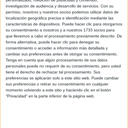
personalizado, medición de publicidad y contenido,
(PARAMOUNT+): “MI
investigación de audiencia y desarrollo de servicios.
Con su
DESEO ES QUE NOS
UNAMOS COMO
permiso, nosotros y nuestros socios podemos utilizar datos de
COMUNIDADES
localización geográfica precisa e identificación mediante las
LATINAS”
características de dispositivos. Puede hacer clic para otorgarnos
su consentimiento a nosotros y a nuestros 1733 socios para
CONOCÉ A ESTAS
que llevemos a cabo el procesamiento previamente descrito. De
CINCO MUJERES
forma alternativa, puede hacer clic para denegar su
LATINAS QUE
consentimiento o acceder a información más detallada y
TRANSFORMAN LA
cambiar sus preferencias antes de otorgar su consentimiento.
MODA DE LA
Tenga en cuenta que algún procesamiento de sus datos
REGIÓN
personales puede no requerir de su consentimiento, pero usted
tiene el derecho de rechazar tal procesamiento. Sus
LA CASA DE LA
preferencias se aplicarán solo a este sitio web. Puede cambiar
ARTISTA PARISINA
sus preferencias o retirar su consentimiento en cualquier
ALEX PANDEV: UN
momento volviendo a este sitio y haciendo clic en el botón
REFUGIO CREATIVO
"Privacidad" en la parte inferior de la página web.
EN PERMANENTE
TRANSFORMACIÓN
ALEJANDRA
NAUGHTON,
ECONOMISTA Y