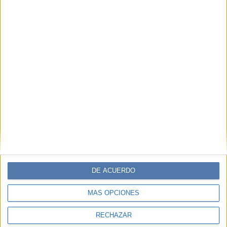
LAS COSAS POR LIMPIAR
KENZO
DANZA
PABLO STEINMANN
Comentarios
DE ACUERDO
MÁS OPCIONES
RECHAZAR