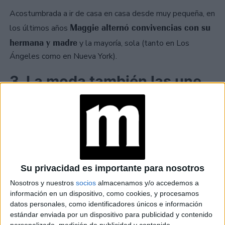
Acostumbrada a ir de casa en casa desde muy pequeña, en
Maggie alternó convivencias con su
los últimos años
hermana y madre
y la mayoría, sola (tanto en Los
Ángeles como en Nueva York).
3. La moda también las une
Margaret comenzó
Sí, al igual que su madre,
modelando
. Tenía apenas 16 años cuando hizo en 2011
New York Fashion
su gran debut en la pasarela de
Week
(para la diseñadora italiana Alberta Ferreti).
Su privacidad es importante para nosotros
TAMBIÉN TE PUEDE INTERESAR
Nosotros y nuestros
socios
almacenamos y/o accedemos a
información en un dispositivo, como cookies, y procesamos
ZOE SALDANA,
datos personales, como identificadores únicos e información
PROTAGONISTA DE
estándar enviada por un dispositivo para publicidad y contenido
LIONESS