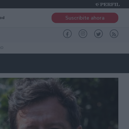
Suscribite ahora
od
RO