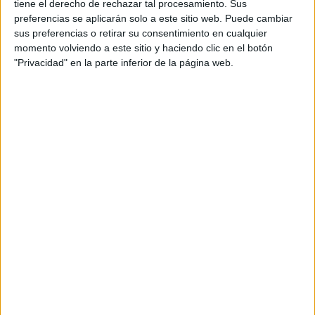
tiene el derecho de rechazar tal procesamiento. Sus
preferencias se aplicarán solo a este sitio web. Puede cambiar
sus preferencias o retirar su consentimiento en cualquier
momento volviendo a este sitio y haciendo clic en el botón
"Privacidad" en la parte inferior de la página web.
LIFESTYLE
03-10-2024 15:51
Todo lo que necesitás saber antes de
ser madre: preparativos para la
llegada del bebé
El rol de madre y la atención e inquietud que conlleva
comienzan mucho antes de la llegada del bebé. Porque en
la antesala de su nacimiento se presenta un enorme
listado de cuestiones a tener en cuenta para estar
preparadas y equipadas con todo lo necesario.