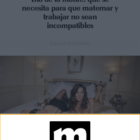
necesita para que maternar y
trabajar no sean
incompatibles
Espacio Publicitario