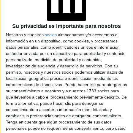
DÍA DE LA MADRE
09-10-2025 11:27
Fragancias y emociones: Juleriaque
celebra el Día de la Madre con Juana
Viale y Ámbar
Su privacidad es importante para nosotros
Nosotros y nuestros
socios
almacenamos y/o accedemos a
En su 40° aniversario, la cadena de perfumerías líder de
información en un dispositivo, como cookies, y procesamos
Argentina lanza “Celebrating MOM”, una campaña
datos personales, como identificadores únicos e información
protagonizada por Juana Viale y su hija Ámbar de
estándar enviada por un dispositivo para publicidad y contenido
Benedictis que homenajea el vínculo madre e hija con
personalizado, medición de publicidad y contenido,
fragancias, estilo y emoción.
investigación de audiencia y desarrollo de servicios.
Con su
permiso, nosotros y nuestros socios podemos utilizar datos de
localización geográfica precisa e identificación mediante las
características de dispositivos. Puede hacer clic para otorgarnos
su consentimiento a nosotros y a nuestros 1733 socios para
que llevemos a cabo el procesamiento previamente descrito. De
forma alternativa, puede hacer clic para denegar su
consentimiento o acceder a información más detallada y
cambiar sus preferencias antes de otorgar su consentimiento.
Tenga en cuenta que algún procesamiento de sus datos
personales puede no requerir de su consentimiento, pero usted