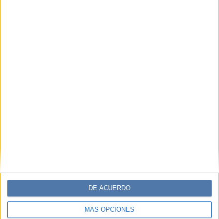
Accedé a los beneficios para suscriptores
Contenidos exclusivos
Sorteos
Descuentos en publicaciones
Participación en los eventos organizados por
Editorial Perfil.
Suscribite ahora
COMPARTÍ ESTA NOTA
DE ACUERDO
EN ESTA NOTA
MÁS OPCIONES
PERSONALIDAES:
CLARA KOVACIC