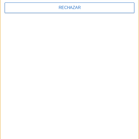
RECHAZAR
CINE:
LA PARTE OSCURA
TEMAS:
HALLOWEEN
SUSPENSO
SCREAM QUEEN ARGENTINA
CINE
TERROR
CINE NACIONAL
SARA FERNÁNDEZ
Comentarios