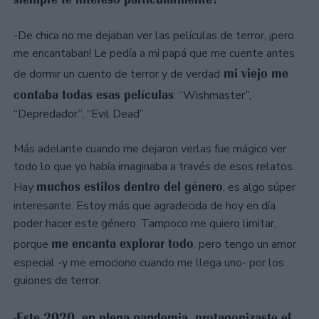
-De chica no me dejaban ver las películas de terror, ¡pero
me encantaban! Le pedía a mi papá que me cuente antes
mi viejo me
de dormir un cuento de terror y de verdad
contaba todas esas películas
: “Wishmaster”,
“Depredador”, “Evil Dead”.
Más adelante cuando me dejaron verlas fue mágico ver
todo lo que yo había imaginaba a través de esos relatos.
muchos estilos dentro del género
Hay
, es algo súper
interesante. Estoy más que agradecida de hoy en día
poder hacer este género. Tampoco me quiero limitar,
me encanta explorar todo
porque
, pero tengo un amor
especial -y me emociono cuando me llega uno- por los
guiones de terror.
-Este 2020, en plena pandemia, protagonizaste el