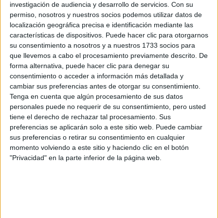
personas que estaban viviendo fenómenos paranormales.
investigación de audiencia y desarrollo de servicios.
Con su
permiso, nosotros y nuestros socios podemos utilizar datos de
Dicen que son cosas que pasan cotidianamente, pero que
localización geográfica precisa e identificación mediante las
al estar en general tan ocupados no nos frenamos a
características de dispositivos. Puede hacer clic para otorgarnos
escuchar… Ahora, con las cuarentenas, nos empezamos a
su consentimiento a nosotros y a nuestros 1733 socios para
enfrentar a muchas de esas cosas
que no estábamos
que llevemos a cabo el procesamiento previamente descrito. De
forma alternativa, puede hacer clic para denegar su
al tanto de que estaban pasando.
consentimiento o acceder a información más detallada y
cambiar sus preferencias antes de otorgar su consentimiento.
Tenga en cuenta que algún procesamiento de sus datos
personales puede no requerir de su consentimiento, pero usted
tiene el derecho de rechazar tal procesamiento. Sus
preferencias se aplicarán solo a este sitio web. Puede cambiar
sus preferencias o retirar su consentimiento en cualquier
momento volviendo a este sitio y haciendo clic en el botón
"Privacidad" en la parte inferior de la página web.