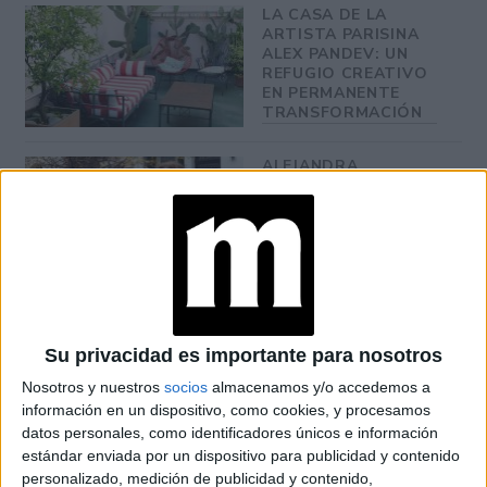
LA CASA DE LA
ARTISTA PARISINA
ALEX PANDEV: UN
REFUGIO CREATIVO
EN PERMANENTE
TRANSFORMACIÓN
ALEJANDRA
NAUGHTON,
ECONOMISTA Y
AUTORA: “NADIE
ROMPE SOLA EL
TECHO DE CRISTAL”
Su privacidad es importante para nosotros
Billie Eilish:
reinventó este peinado con un
Ella
Nosotros y nuestros
socios
almacenamos y/o accedemos a
estilo más punky,
usó un moño despeinado con forma de
información en un dispositivo, como cookies, y procesamos
cresta y pelos parados, con mechones que le perfilan la
datos personales, como identificadores únicos e información
cabeza y un flequillo abierto que se une a dichos
estándar enviada por un dispositivo para publicidad y contenido
mechones.
personalizado, medición de publicidad y contenido,