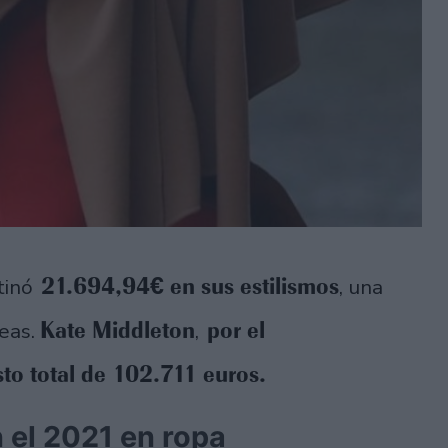
21.694,94€ en sus estilismos
tinó
, una
Kate Middleton
por el
peas.
,
sto total de 102.711 euros.
n el 2021 en ropa