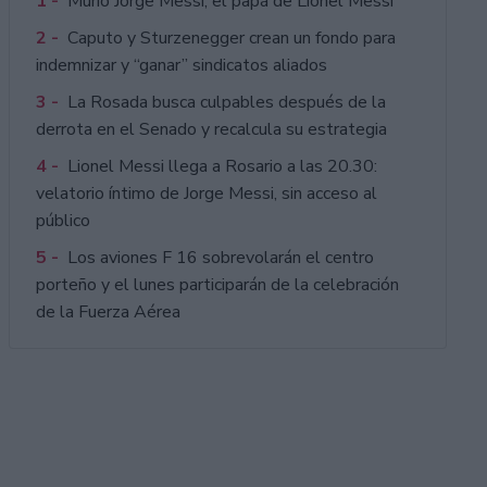
1 -
Murió Jorge Messi, el papá de Lionel Messi
2 -
Caputo y Sturzenegger crean un fondo para
indemnizar y “ganar” sindicatos aliados
3 -
La Rosada busca culpables después de la
derrota en el Senado y recalcula su estrategia
4 -
Lionel Messi llega a Rosario a las 20.30:
velatorio íntimo de Jorge Messi, sin acceso al
público
5 -
Los aviones F 16 sobrevolarán el centro
porteño y el lunes participarán de la celebración
de la Fuerza Aérea