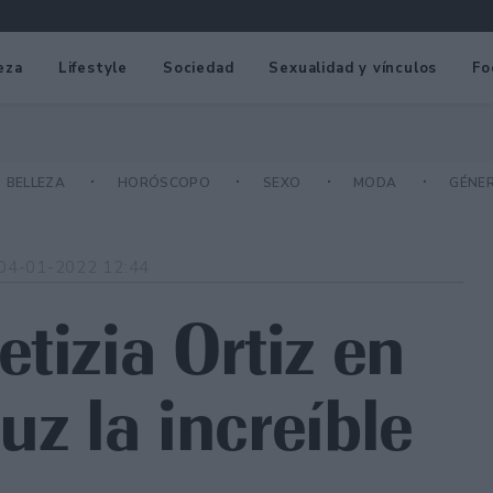
eza
Lifestyle
Sociedad
Sexualidad y vínculos
Fo
BELLEZA
HORÓSCOPO
SEXO
MODA
GÉNE
04-01-2022 12:44
tizia Ortiz en
luz la increíble