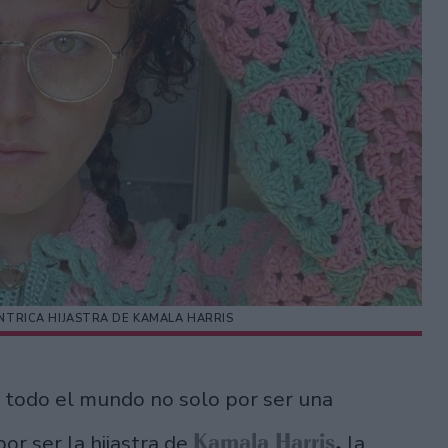
ÉNTRICA HIJASTRA DE KAMALA HARRIS
 todo el mundo no solo por ser una
Kamala Harris
,
por ser la hijastra de
la