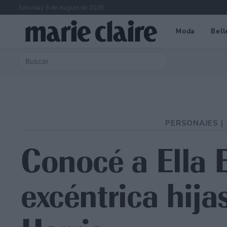
Saturday 8 de August de 2026
Moda
Bell
PERSONAJES |
Conocé a Ella 
excéntrica hij