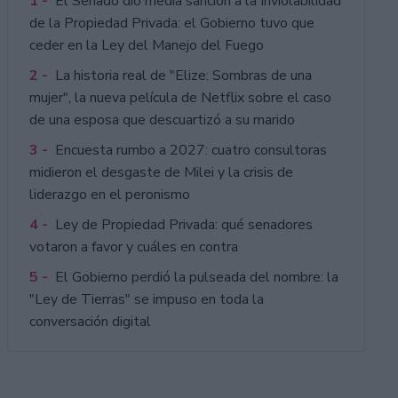
1 -
El Senado dio media sanción a la Inviolabilidad
de la Propiedad Privada: el Gobierno tuvo que
ceder en la Ley del Manejo del Fuego
2 -
La historia real de "Elize: Sombras de una
mujer", la nueva película de Netflix sobre el caso
de una esposa que descuartizó a su marido
3 -
Encuesta rumbo a 2027: cuatro consultoras
midieron el desgaste de Milei y la crisis de
liderazgo en el peronismo
4 -
Ley de Propiedad Privada: qué senadores
votaron a favor y cuáles en contra
5 -
El Gobierno perdió la pulseada del nombre: la
"Ley de Tierras" se impuso en toda la
conversación digital