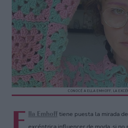
CONOCÉ A ELLA EMHOFF, LA EXC
E
lla Emhoff
tiene puesta la mirada de
excéntrica influencer de moda, si no 