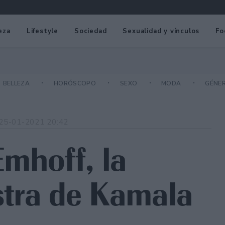
eza
Lifestyle
Sociedad
Sexualidad y vínculos
Fo
BELLEZA
HORÓSCOPO
SEXO
MODA
GÉNE
25-01-2021 20:42
Emhoff, la
astra de Kamala