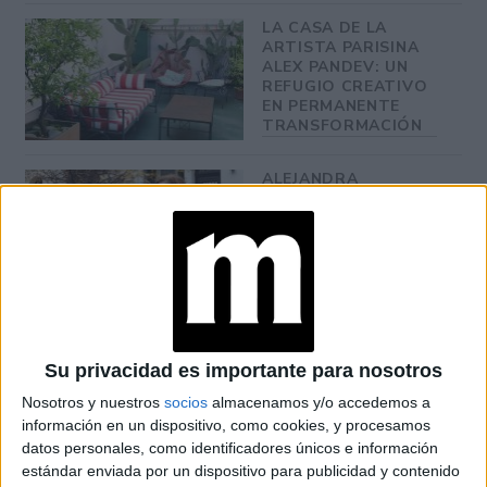
LA CASA DE LA
ARTISTA PARISINA
ALEX PANDEV: UN
REFUGIO CREATIVO
EN PERMANENTE
TRANSFORMACIÓN
ALEJANDRA
NAUGHTON,
ECONOMISTA Y
AUTORA: “NADIE
ROMPE SOLA EL
TECHO DE CRISTAL”
Su privacidad es importante para nosotros
Más ganas de comprometerse
Nosotros y nuestros
socios
almacenamos y/o accedemos a
información en un dispositivo, como cookies, y procesamos
Desde hace varias semanas, los códigos de seducción se
datos personales, como identificadores únicos e información
largas conversaciones
transformaron, dando paso a
que
estándar enviada por un dispositivo para publicidad y contenido