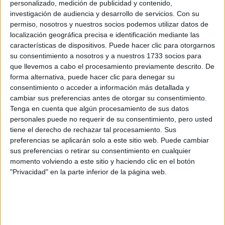
permiten crear un lazo más fuerte con la otra persona e
personalizado, medición de publicidad y contenido,
instalar una complicidad.
investigación de audiencia y desarrollo de servicios.
Con su
permiso, nosotros y nuestros socios podemos utilizar datos de
localización geográfica precisa e identificación mediante las
características de dispositivos. Puede hacer clic para otorgarnos
TAMBIÉN TE PUEDE INTERESAR: GUÍA
su consentimiento a nosotros y a nuestros 1733 socios para
PARA IDENTIFICAR UNA ESTAFA AMOROSA
que llevemos a cabo el procesamiento previamente descrito. De
ONLINE CITAS APP ENCUENTRO
forma alternativa, puede hacer clic para denegar su
consentimiento o acceder a información más detallada y
cambiar sus preferencias antes de otorgar su consentimiento.
Tenga en cuenta que algún procesamiento de sus datos
personales puede no requerir de su consentimiento, pero usted
Este nuevo enfoque de cómo conocer a alguien parece
tiene el derecho de rechazar tal procesamiento. Sus
tener efectos positivos: una de cada diez personas sin
preferencias se aplicarán solo a este sitio web. Puede cambiar
pareja declara haber conocido a una persona por la que
sus preferencias o retirar su consentimiento en cualquier
sintió un verdadero crush
e incluso se plantean
momento volviendo a este sitio y haciendo clic en el botón
"Privacidad" en la parte inferior de la página web.
comenzar a salir cuando todo esto pase...
Además, la mitad de los y las encuestadas declara que
desarrollar una
este período de cuarentena les permitió