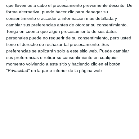
FENÓMENO DEL
que llevemos a cabo el procesamiento previamente descrito. De
HUMOR GRÁFICO
forma alternativa, puede hacer clic para denegar su
CREADO POR QUINO
consentimiento o acceder a información más detallada y
cambiar sus preferencias antes de otorgar su consentimiento.
POR QUÉ LOS LUNES
SON TAN DIFÍCILES Y
Tenga en cuenta que algún procesamiento de sus datos
CÓMO ENCARARLOS
personales puede no requerir de su consentimiento, pero usted
DE MEJOR HUMOR,
tiene el derecho de rechazar tal procesamiento. Sus
SEGÚN UN EXPERTO
preferencias se aplicarán solo a este sitio web. Puede cambiar
DE HARVARD
sus preferencias o retirar su consentimiento en cualquier
momento volviendo a este sitio y haciendo clic en el botón
"Privacidad" en la parte inferior de la página web.
En mi caso, siento que la gente que me sigue me
acompaña mucho en esta idea de terminar en mi casa en
jogging comiendo un pebete frío (risas), y eso me resulta
orgánico. Mi público es orgánico conmigo. Para mí, es
importante no correrse de la realidad. La fama es un
momento, y después tenés que seguir con tu vida real.