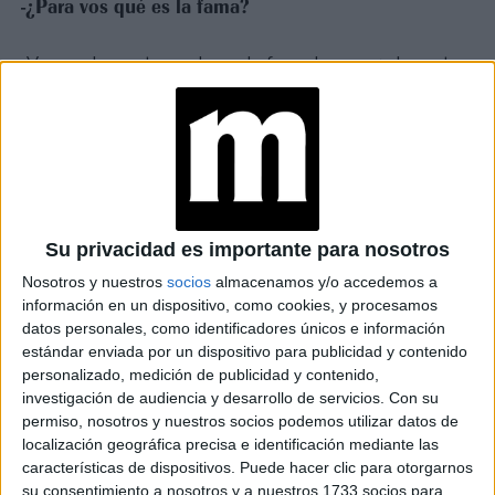
-¿Para vos qué es la fama?
-Veo mucha gente que busca la fama desesperadamente,
como si fuera capaz de cubrir vacíos. Pero la fama es
intermitente: termina el show y volvés a casa a ponerte el
jogging y comer un pebete frío. Esa parte de la fama no se
ve, hay un concepto erróneo de lo que realmente implica.
TAMBIÉN TE PUEDE INTERESAR
Su privacidad es importante para nosotros
MARINA BELLATI DE
Nosotros y nuestros
socios
almacenamos y/o accedemos a
LOL ARGENTINA
información en un dispositivo, como cookies, y procesamos
(PRIME VIDEO): “EL
datos personales, como identificadores únicos e información
HUMOR ES MI
estándar enviada por un dispositivo para publicidad y contenido
HERRAMIENTA DE
personalizado, medición de publicidad y contenido,
SUPERVIVENCIA”
investigación de audiencia y desarrollo de servicios.
Con su
LORENA MUÑOZ, LA
permiso, nosotros y nuestros socios podemos utilizar datos de
DIRECTORA FAN DE
localización geográfica precisa e identificación mediante las
MAFALDA QUE
características de dispositivos. Puede hacer clic para otorgarnos
DISNEY CONVOCÓ
PARA RETRATAR EL
su consentimiento a nosotros y a nuestros 1733 socios para