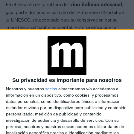
vino italiano artesanal
En el corazón de la cultura del
,
gran parte del área es un sitio del Patrimonio Mundial de
la UNESCO, seleccionado para su conservación por su
importancia cultural y ambiental. Esto significa que la
sustentabilidad de la bodega se monitorea
continuamente.
Sin duda las Delevigne dan un paso adelante en esta
pandemia demostrando ser mucho más que modelos y
aristócratas
.
Su privacidad es importante para nosotros
GALERÍA DE IMÁGENES
Nosotros y nuestros
socios
almacenamos y/o accedemos a
información en un dispositivo, como cookies, y procesamos
datos personales, como identificadores únicos e información
estándar enviada por un dispositivo para publicidad y contenido
personalizado, medición de publicidad y contenido,
investigación de audiencia y desarrollo de servicios.
Con su
permiso, nosotros y nuestros socios podemos utilizar datos de
localización geográfica precisa e identificación mediante las