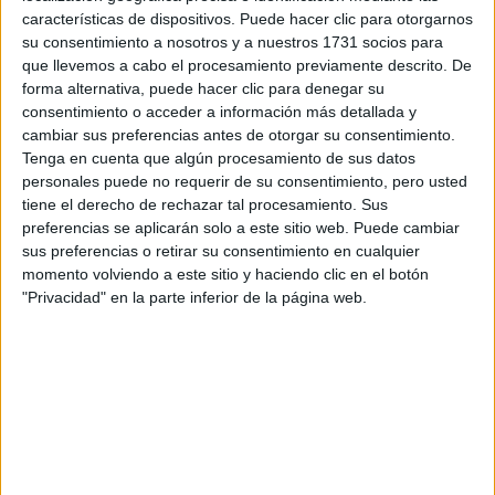
características de dispositivos. Puede hacer clic para otorgarnos
su consentimiento a nosotros y a nuestros 1731 socios para
que llevemos a cabo el procesamiento previamente descrito. De
forma alternativa, puede hacer clic para denegar su
consentimiento o acceder a información más detallada y
cambiar sus preferencias antes de otorgar su consentimiento.
Tenga en cuenta que algún procesamiento de sus datos
personales puede no requerir de su consentimiento, pero usted
tiene el derecho de rechazar tal procesamiento. Sus
preferencias se aplicarán solo a este sitio web. Puede cambiar
Accedé a los beneficios para suscriptores
sus preferencias o retirar su consentimiento en cualquier
momento volviendo a este sitio y haciendo clic en el botón
Contenidos exclusivos
"Privacidad" en la parte inferior de la página web.
Sorteos
Descuentos en publicaciones
Participación en los eventos organizados por
Editorial Perfil.
Suscribite ahora