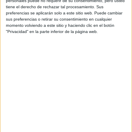
VACÍA”
personales puede no requerir de su consentimiento, pero usted
tiene el derecho de rechazar tal procesamiento. Sus
LALI ESPÓSITO:
preferencias se aplicarán solo a este sitio web. Puede cambiar
"TRATO DE
sus preferencias o retirar su consentimiento en cualquier
CONFIAR EN MI
IMPRONTA
momento volviendo a este sitio y haciendo clic en el botón
ESPIRITUAL"
"Privacidad" en la parte inferior de la página web.
Vos venís de la escuela de Cris Morena, ¿Cómo fue
tu acercamiento hacia ella y cuál es tu opinión
sobre su estilo de trabajo?
yo tenía 8 años
Mi experiencia fue fantástica,
cuando
empecé a trabajar con Cris Morena, conocí a grandes
personas que están haciendo cosas grosas, como por
Lali, con quien compartimos 3 meses de
ejemplo
actuación
, yo veo su carrera y siento que Cris Morena