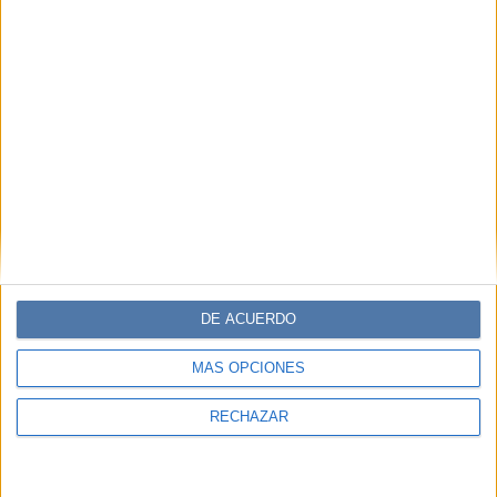
Editorial Perfil.
Suscribite ahora
COMPARTÍ ESTA NOTA
EN ESTA NOTA
PERSONALIDAES:
AGUSTINA PALMA
DE ACUERDO
TEMAS:
ACTUACIÓN
CANTO
BAILE
MÁS OPCIONES
SARA GONZÁLEZ VELÁSQUEZ
RECHAZAR
Comentarios