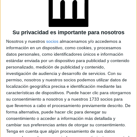
aprendo, por ejemplo Martina en O11ce, a la edad que yo
mujer valiente que se come
tenía me dio esa fuerza de
el mundo
la sensibilidad de Celeste en
, y después
BIA
, me llegó en un momento dónde crecí, dónde mi
Su privacidad es importante para nosotros
carrera creció, siempre aprendí de los personajes que hice.
Nosotros y nuestros
socios
almacenamos y/o accedemos a
información en un dispositivo, como cookies, y procesamos
datos personales, como identificadores únicos e información
TAMBIÉN TE PUEDE INTERESAR
estándar enviada por un dispositivo para publicidad y contenido
ALYSON HANNIGAN
personalizado, medición de publicidad y contenido,
DE AMERICAN PIE:
investigación de audiencia y desarrollo de servicios.
Con su
"ME ENCANTA
permiso, nosotros y nuestros socios podemos utilizar datos de
SUMARME A DISNEY
localización geográfica precisa e identificación mediante las
PORQUE AHORA
características de dispositivos. Puede hacer clic para otorgarnos
EMPODERA A LA
su consentimiento a nosotros y a nuestros 1733 socios para
MUJER"
que llevemos a cabo el procesamiento previamente descrito. De
VICTORIA
forma alternativa, puede hacer clic para denegar su
MAURETTE: “LA
consentimiento o acceder a información más detallada y
MÚSICA ES MI
cambiar sus preferencias antes de otorgar su consentimiento.
PRIORIDAD, SIN
Tenga en cuenta que algún procesamiento de sus datos
ELLA ME SIENTO