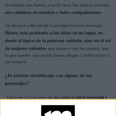
de hombre, nos íbamos a sentir raras, fue todo lo contrario,
nos cuidaron un montón y hubo compañerismo
.
De ahí pasé a Bia dónde la protagonista era una mujer,
Disney está poniendo a las niñas en un lugar, no
desde el típico de la princesa cuidada, sino en el rol
de mujeres valientes
, que quiere ir tras sus sueños, tras
lo que quieren, que cantan, bailan, dibujan. Cambió mucho y
me encanta.
¿Te sentiste identificada con alguno de tus
personajes?
crecí a nivel personal y
-Tanto en O11ce como en Bia,
profesional.
Bia fue un boom más explosivo para mi
carrera. Yo siempre digo que de todos los personajes