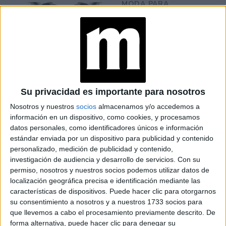
MODA PARA
MAYORES DE 60: 5
IDEAS INFALIBLES
PARA USAR
PAÑUELO Y SUMAR
ESTILO
JEANS: ¿CADA
CUÁNTO DEBÉS
LAVARLOS PARA
Su privacidad es importante para nosotros
PROLONGAR SU
VIDA?
Nosotros y nuestros
socios
almacenamos y/o accedemos a
información en un dispositivo, como cookies, y procesamos
JEANS: ASÍ SON LAS
datos personales, como identificadores únicos e información
TENDENCIAS DE
estándar enviada por un dispositivo para publicidad y contenido
DENIM EN OTOÑO
personalizado, medición de publicidad y contenido,
investigación de audiencia y desarrollo de servicios.
Con su
permiso, nosotros y nuestros socios podemos utilizar datos de
localización geográfica precisa e identificación mediante las
características de dispositivos. Puede hacer clic para otorgarnos
su consentimiento a nosotros y a nuestros 1733 socios para
jean
La tela de
siempre combinará con todo, teniendo en
que llevemos a cabo el procesamiento previamente descrito. De
cuenta la tonalidad, usar un vestido básico de algodón con
forma alternativa, puede hacer clic para denegar su