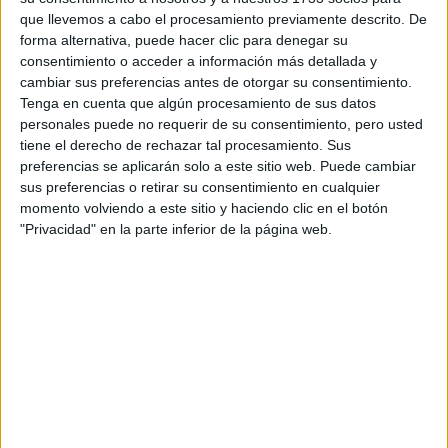
que llevemos a cabo el procesamiento previamente descrito. De
JUANA VIALE LUCIÓ
LA MALLA CON LA
forma alternativa, puede hacer clic para denegar su
QUE VAS A QUERER
consentimiento o acceder a información más detallada y
CERRAR EL VERANO
cambiar sus preferencias antes de otorgar su consentimiento.
Tenga en cuenta que algún procesamiento de sus datos
personales puede no requerir de su consentimiento, pero usted
tiene el derecho de rechazar tal procesamiento. Sus
preferencias se aplicarán solo a este sitio web. Puede cambiar
sus preferencias o retirar su consentimiento en cualquier
Juliana
Otra mujer que opta por esta tendencia es
momento volviendo a este sitio y haciendo clic en el botón
Awada
tonos
, que ha creado looks monocromáticos en
"Privacidad" en la parte inferior de la página web.
verde oliva y gris,
jugando con diferentes materiales y
accesorios en otro color.