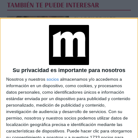
TAMBIÉN TE PUEDE INTERESAR
EL LOOK DE KATE
MIDDLETON QUE
PODÉS RECREAR
JULIANA AWADA
ENSEÑA A CREAR UN
Su privacidad es importante para nosotros
LOOK ABRIGADO DE
PLAYA
Nosotros y nuestros
socios
almacenamos y/o accedemos a
información en un dispositivo, como cookies, y procesamos
datos personales, como identificadores únicos e información
estándar enviada por un dispositivo para publicidad y contenido
WILLIAM Y KATE
personalizado, medición de publicidad y contenido,
QUEDARON EN
investigación de audiencia y desarrollo de servicios.
Con su
“COMPLETO
SHOCK” TRAS LA
permiso, nosotros y nuestros socios podemos utilizar datos de
ENTREVISTA DE
localización geográfica precisa e identificación mediante las
OPRAH
características de dispositivos. Puede hacer clic para otorgarnos
su consentimiento a nosotros y a nuestros 1733 socios para