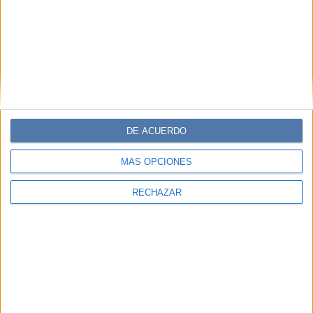
DE ACUERDO
MÁS OPCIONES
RECHAZAR
Accedé a los beneficios para suscriptores
Contenidos exclusivos
Sorteos