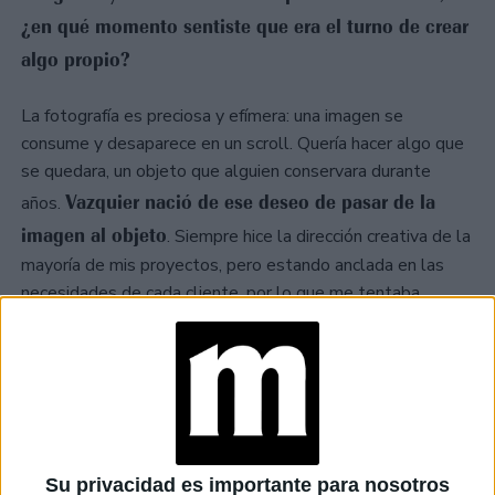
¿en qué momento sentiste que era el turno de crear
algo propio?
La fotografía es preciosa y efímera: una imagen se
consume y desaparece en un scroll. Quería hacer algo que
se quedara, un objeto que alguien conservara durante
Vazquier nació de ese deseo de pasar de la
años.
imagen al objeto
. Siempre hice la dirección creativa de la
mayoría de mis proyectos, pero estando anclada en las
necesidades de cada cliente, por lo que me tentaba
demasiado poder hacer algo 100% propio, con mi
impronta, y que reflejara mi estilo y mi sensibilidad por
cada detalle.
-Vazquier es un nombre precioso y con una historia
muy personal detrás. ¿Cómo surgió la idea de unir
Su privacidad es importante para nosotros