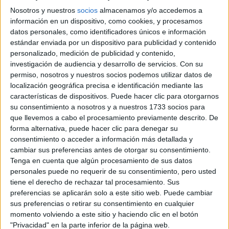
los apellidos de tus dos abuelas y qué significa para
Nosotros y nuestros
socios
almacenamos y/o accedemos a
vos llevar ese legado en el nombre de la marca?
información en un dispositivo, como cookies, y procesamos
datos personales, como identificadores únicos e información
estándar enviada por un dispositivo para publicidad y contenido
Vázquez
Vazquier une los apellidos de mis dos abuelas:
,
personalizado, medición de publicidad y contenido,
de mi abuela materna, con sus raíces españolas, y
investigación de audiencia y desarrollo de servicios.
Con su
Darquier
, de mi abuela paterna, de linaje francés. Son dos
permiso, nosotros y nuestros socios podemos utilizar datos de
localización geográfica precisa e identificación mediante las
mujeres muy distintas —una más urbana, con la elegancia
características de dispositivos. Puede hacer clic para otorgarnos
de quien no sale de casa sin pintalabios y un look a tono;
su consentimiento a nosotros y a nuestros 1733 socios para
la otra amante del campo y la naturaleza, de un ritmo más
que llevemos a cabo el procesamiento previamente descrito. De
lento pero no menos lúdico— y, de algún modo, las dos
forma alternativa, puede hacer clic para denegar su
conviven en la marca. Es una manera de honrarlas a ambas:
consentimiento o acceder a información más detallada y
cada una, desde su lugar, inspiró siempre mi manera de ver
cambiar sus preferencias antes de otorgar su consentimiento.
Tenga en cuenta que algún procesamiento de sus datos
la moda y la vida.
personales puede no requerir de su consentimiento, pero usted
tiene el derecho de rechazar tal procesamiento. Sus
preferencias se aplicarán solo a este sitio web. Puede cambiar
sus preferencias o retirar su consentimiento en cualquier
momento volviendo a este sitio y haciendo clic en el botón
"Privacidad" en la parte inferior de la página web.