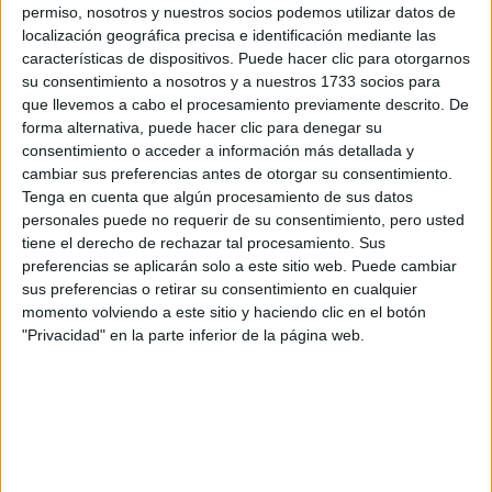
permiso, nosotros y nuestros socios podemos utilizar datos de
localización geográfica precisa e identificación mediante las
características de dispositivos. Puede hacer clic para otorgarnos
su consentimiento a nosotros y a nuestros 1733 socios para
que llevemos a cabo el procesamiento previamente descrito. De
forma alternativa, puede hacer clic para denegar su
La casa de moda se ha escuchado mencionar durante la
consentimiento o acceder a información más detallada y
diseño Schiaparelli realizado
última semana, gracias al
cambiar sus preferencias antes de otorgar su consentimiento.
Tenga en cuenta que algún procesamiento de sus datos
por Roseberry, que Lady Gaga lució
en la ceremonia
personales puede no requerir de su consentimiento, pero usted
de asunción del nuevo presidente de los Estados Unidos
tiene el derecho de rechazar tal procesamiento. Sus
Joe Biden, y deslumbró al público por su colorida y
preferencias se aplicarán solo a este sitio web. Puede cambiar
satinada falda roja, chaqueta azul profunda y el imponente
sus preferencias o retirar su consentimiento en cualquier
accesorio de paloma dorada, que llevó la cantante.
momento volviendo a este sitio y haciendo clic en el botón
"Privacidad" en la parte inferior de la página web.
GALERÍA DE IMÁGENES