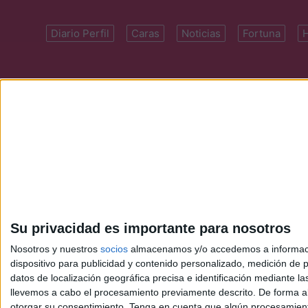
Diario Perfil
Caras
Noticias
Fortuna
Domicilio: Cal
Su privacidad es importante para nosotros
Nosotros y nuestros
socios
almacenamos y/o accedemos a información
dispositivo para publicidad y contenido personalizado, medición de pu
datos de localización geográfica precisa e identificación mediante l
llevemos a cabo el procesamiento previamente descrito. De forma al
otorgar su consentimiento.
Tenga en cuenta que algún procesamiento