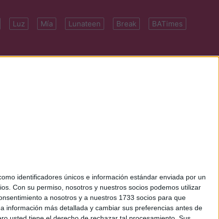
Luz
Mía
Lunateen
Break
BATimes
 7091-4922 | E-
mo identificadores únicos e información estándar enviada por un
ios.
Con su permiso, nosotros y nuestros socios podemos utilizar
 consentimiento a nosotros y a nuestros 1733 socios para que
 a información más detallada y cambiar sus preferencias antes de
o usted tiene el derecho de rechazar tal procesamiento. Sus