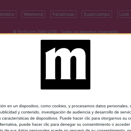
Hombre
Weekend
Parabrisas
Supercampo
Look
© Perfil.com 2006-2019 - Todos los derechos reservados
Registro de Propiedad Intelectual: Nro. 5346433
ifornia 2715, C1289ABI, CABA, Argentina | Tel: (5411) 7091-4921 | (5411)
mail:
perfilcom@perfil.com
| Propietario: Diario Perfil S.A.
 en un dispositivo, como cookies, y procesamos datos personales, co
blicidad y contenido, investigación de audiencia y desarrollo de servic
as características de dispositivos. Puede hacer clic para otorgarnos su
ternativa, puede hacer clic para denegar su consentimiento o acceder
 de sus datos personales puede no requerir de su consentimiento, per