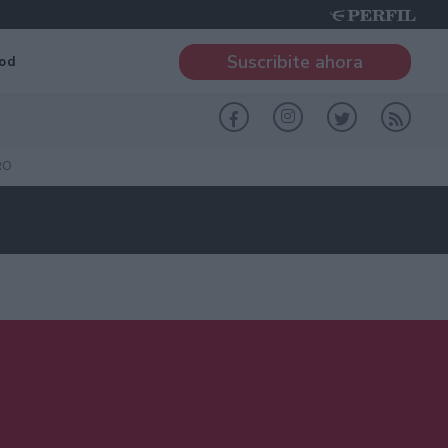
Suscribite ahora
od
RO