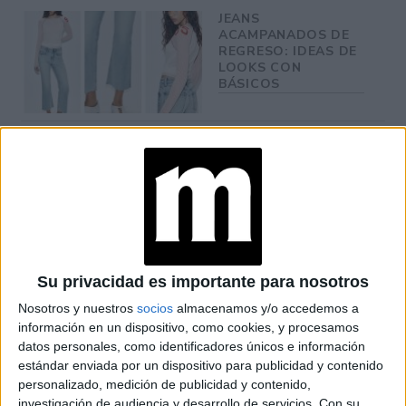
JEANS
ACAMPANADOS DE
REGRESO: IDEAS DE
LOOKS CON
BÁSICOS
LOOKS BÁSICOS
CON JEANS ANCHOS
PARA CERRAR EL
INVIERNO 2026
CONOCÉ A ESTAS
CINCO MUJERES
Su privacidad es importante para nosotros
LATINAS QUE
Nosotros y nuestros
socios
almacenamos y/o accedemos a
TRANSFORMAN LA
MODA DE LA
información en un dispositivo, como cookies, y procesamos
REGIÓN
datos personales, como identificadores únicos e información
estándar enviada por un dispositivo para publicidad y contenido
personalizado, medición de publicidad y contenido,
CONOCÉ EL
investigación de audiencia y desarrollo de servicios.
Con su
ACCESORIO QUE