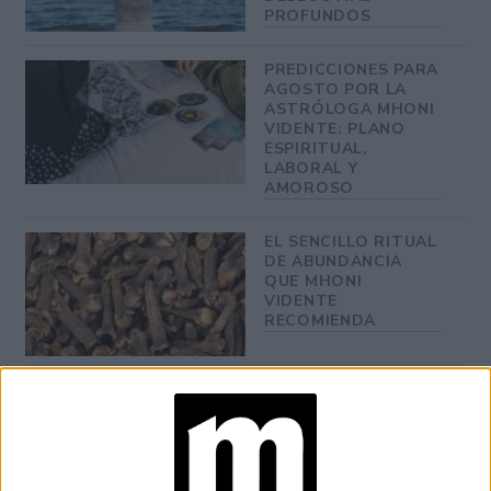
PROFUNDOS
PREDICCIONES PARA
AGOSTO POR LA
ASTRÓLOGA MHONI
VIDENTE: PLANO
ESPIRITUAL,
LABORAL Y
AMOROSO
EL SENCILLO RITUAL
DE ABUNDANCIA
QUE MHONI
VIDENTE
RECOMIENDA
Para completar el look,
Rihanna
lucio un conjunto rosado
de lencería de su marca Savage x
Fenti
su marca de ropa y
lo combino con sus labios. Con este look en redes sociales