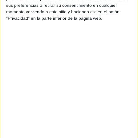
sus preferencias o retirar su consentimiento en cualquier
momento volviendo a este sitio y haciendo clic en el botón
"Privacidad" en la parte inferior de la página web.
El impacto del nuevo flequillo de Rihanna se extiende más
allá de su apariencia física. Su elección audaz de cambiar su
estilo de peinado también refleja su personalidad intrépida
y su voluntad de explorar nuevas facetas de sí misma.
Rihanna sigue siendo una figura influyente, y su decisión de
llevar un flequillo puede inspirar a muchas personas a
tomar riesgos y atreverse a experimentar con su
apariencia. Sin duda, el flequillo se convertirá en una