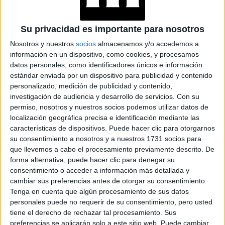
se aleja una vez más de la imagen de la mujer embarazada
tradicional para recordarnos que en todas formas podemos
Su privacidad es importante para nosotros
lucir sexys y que nos sintamos a gusto con nuestro cuerpo.
Nosotros y nuestros
socios
almacenamos y/o accedemos a
información en un dispositivo, como cookies, y procesamos
Sin embargo como contamos anteriormente, el flequillo
datos personales, como identificadores únicos e información
nunca se fue. Famosas como Selena Gómez, Dua Lipa, Jlo
estándar enviada por un dispositivo para publicidad y contenido
o Katy perro lo han adoptado en su look.
personalizado, medición de publicidad y contenido,
investigación de audiencia y desarrollo de servicios.
Con su
permiso, nosotros y nuestros socios podemos utilizar datos de
localización geográfica precisa e identificación mediante las
características de dispositivos. Puede hacer clic para otorgarnos
su consentimiento a nosotros y a nuestros 1731 socios para
que llevemos a cabo el procesamiento previamente descrito. De
forma alternativa, puede hacer clic para denegar su
consentimiento o acceder a información más detallada y
cambiar sus preferencias antes de otorgar su consentimiento.
Tenga en cuenta que algún procesamiento de sus datos
personales puede no requerir de su consentimiento, pero usted
tiene el derecho de rechazar tal procesamiento. Sus
preferencias se aplicarán solo a este sitio web. Puede cambiar