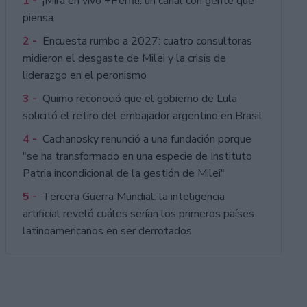
1 -
¡Mirá en vivo +Perfil!: un canal con gente que
piensa
2 -
Encuesta rumbo a 2027: cuatro consultoras
midieron el desgaste de Milei y la crisis de
liderazgo en el peronismo
3 -
Quirno reconoció que el gobierno de Lula
solicitó el retiro del embajador argentino en Brasil
4 -
Cachanosky renunció a una fundación porque
"se ha transformado en una especie de Instituto
Patria incondicional de la gestión de Milei"
5 -
Tercera Guerra Mundial: la inteligencia
artificial reveló cuáles serían los primeros países
latinoamericanos en ser derrotados