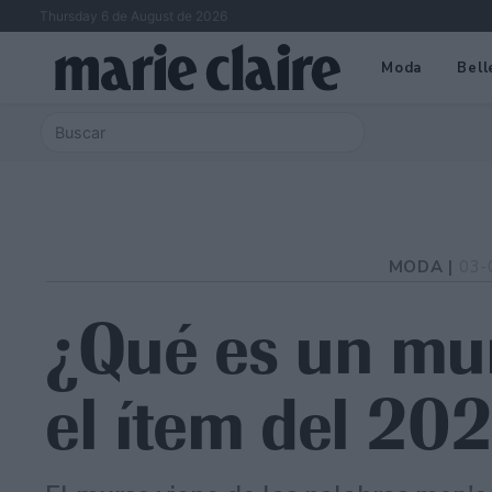
Thursday 6 de August de 2026
Moda
Bell
MODA |
03-
¿Qué es un mur
el ítem del 20