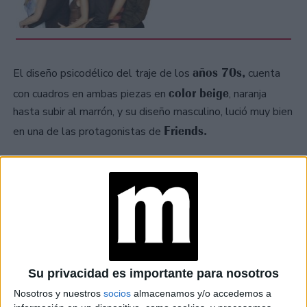
años 70s,
El diseño psicodélico del traje de los
cuenta
color beige
con cuadros en ambas piezas en
, naranja
hasta subir al marrón, y su diseño masculino, lució muy bien
Friends.
en una de las protagonistas de
Su privacidad es importante para nosotros
Nosotros y nuestros
socios
almacenamos y/o accedemos a