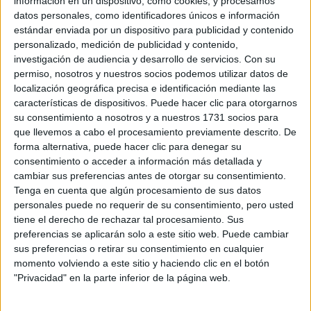
información en un dispositivo, como cookies, y procesamos
datos personales, como identificadores únicos e información
estándar enviada por un dispositivo para publicidad y contenido
personalizado, medición de publicidad y contenido,
investigación de audiencia y desarrollo de servicios.
Con su
permiso, nosotros y nuestros socios podemos utilizar datos de
localización geográfica precisa e identificación mediante las
características de dispositivos. Puede hacer clic para otorgarnos
su consentimiento a nosotros y a nuestros 1731 socios para
que llevemos a cabo el procesamiento previamente descrito. De
forma alternativa, puede hacer clic para denegar su
consentimiento o acceder a información más detallada y
cambiar sus preferencias antes de otorgar su consentimiento.
Tenga en cuenta que algún procesamiento de sus datos
personales puede no requerir de su consentimiento, pero usted
JENNIFER ANISTON Y HARRY STYLES EN GUCCI ¿QUIÉN LO LLEVA
tiene el derecho de rechazar tal procesamiento. Sus
MEJOR?
preferencias se aplicarán solo a este sitio web. Puede cambiar
sus preferencias o retirar su consentimiento en cualquier
Jennifer Aniston
La foto de
que se filtró y rápidamente
momento volviendo a este sitio y haciendo clic en el botón
se viralizó, es parte de la campaña de la revista In Style,
"Privacidad" en la parte inferior de la página web.
nueva tapa.
en la cual la actriz es la