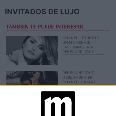
INVITADOS DE LUJO
TAMBIÉN TE PUEDE INTERESAR
CHANEL LE RINDIÓ
UN HOMENAJE
FASHIONISTA A
PENÉLOPE CRUZ
PENÉLOPE CRUZ
DESLUMBRA EN
CHANEL DURANTE
EL FESTIVAL DE
VENECIA
#FREETHENIPPLE:
CÓMO HIZO