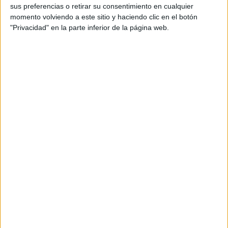
sus preferencias o retirar su consentimiento en cualquier
momento volviendo a este sitio y haciendo clic en el botón
"Privacidad" en la parte inferior de la página web.
PENÉLOPE CRUZ SE ROBÓ TODAS LAS MIRADAS EN SU SENTIDO
HOMENAJE EN NUEVA YORK