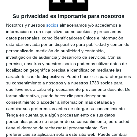
ALMODÓVAR PARA
SORTEAR LA
CENSURA DEL
Su privacidad es importante para nosotros
PEZÓN EN
INSTAGRAM
Nosotros y nuestros
socios
almacenamos y/o accedemos a
información en un dispositivo, como cookies, y procesamos
JUNTO A PENÉLOPE
datos personales, como identificadores únicos e información
CRUZ, CHARLOTTE
estándar enviada por un dispositivo para publicidad y contenido
CASIRAGHI
personalizado, medición de publicidad y contenido,
RECUERDA SU
investigación de audiencia y desarrollo de servicios.
Con su
VESTIDO DE NOVIA
permiso, nosotros y nuestros socios podemos utilizar datos de
DE CHANEL
localización geográfica precisa e identificación mediante las
características de dispositivos. Puede hacer clic para otorgarnos
su consentimiento a nosotros y a nuestros 1733 socios para
que llevemos a cabo el procesamiento previamente descrito. De
versión número 14
A la
del importante evento,
forma alternativa, puede hacer clic para denegar su
acompañaron a la homenajeada grandes celebridades
consentimiento o acceder a información más detallada y
cambiar sus preferencias antes de otorgar su consentimiento.
Anne Hathaway
Ricky
como
y artistas musicales como
Tenga en cuenta que algún procesamiento de sus datos
Martin y Rosalía.
personales puede no requerir de su consentimiento, pero usted
tiene el derecho de rechazar tal procesamiento. Sus
preferencias se aplicarán solo a este sitio web. Puede cambiar