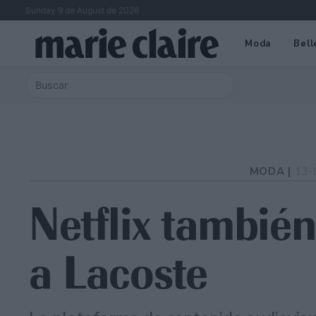
Sunday 9 de August de 2026
Moda
Bell
MODA |
13-
Netflix tambié
a Lacoste