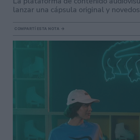
La plataforma de contenido audiovisu
lanzar una cápsula original y novedo
COMPARTÍ ESTA NOTA