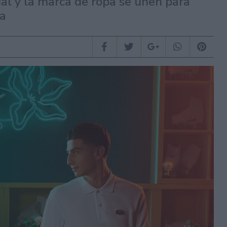
al y la marca de ropa se unen para
sa