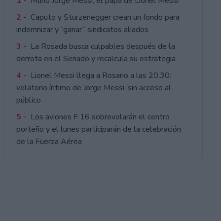
1 -
Murió Jorge Messi, el papá de Lionel Messi
2 -
Caputo y Sturzenegger crean un fondo para
indemnizar y “ganar” sindicatos aliados
3 -
La Rosada busca culpables después de la
derrota en el Senado y recalcula su estrategia
4 -
Lionel Messi llega a Rosario a las 20.30:
velatorio íntimo de Jorge Messi, sin acceso al
público
5 -
Los aviones F 16 sobrevolarán el centro
porteño y el lunes participarán de la celebración
de la Fuerza Aérea