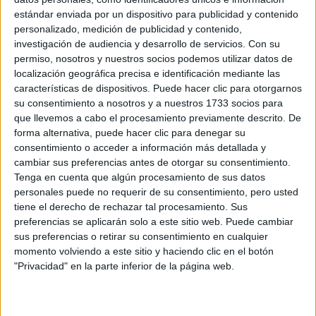
ENTREVISTA
29-01-2026 04:29
estándar enviada por un dispositivo para publicidad y contenido
Yerin Ha, el nuevo secreto de
personalizado, medición de publicidad y contenido,
Bridgerton (Netflix): "Crecí sin verme
investigación de audiencia y desarrollo de servicios.
Con su
representada en las historias de
permiso, nosotros y nuestros socios podemos utilizar datos de
localización geográfica precisa e identificación mediante las
amor"
características de dispositivos. Puede hacer clic para otorgarnos
su consentimiento a nosotros y a nuestros 1733 socios para
La actriz coreano-australiana será Sophie Baek en la
que llevemos a cabo el procesamiento previamente descrito. De
cuarta temporada de la serie de Netflix, Bridgerton. Aquí,
forma alternativa, puede hacer clic para denegar su
habla sobre identidad, representación, vulnerabilidad y el
consentimiento o acceder a información más detallada y
peso, además del orgullo,de protagonizar una de las
cambiar sus preferencias antes de otorgar su consentimiento.
historias de amor más esperadas del año.
Tenga en cuenta que algún procesamiento de sus datos
personales puede no requerir de su consentimiento, pero usted
tiene el derecho de rechazar tal procesamiento. Sus
preferencias se aplicarán solo a este sitio web. Puede cambiar
sus preferencias o retirar su consentimiento en cualquier
momento volviendo a este sitio y haciendo clic en el botón
"Privacidad" en la parte inferior de la página web.