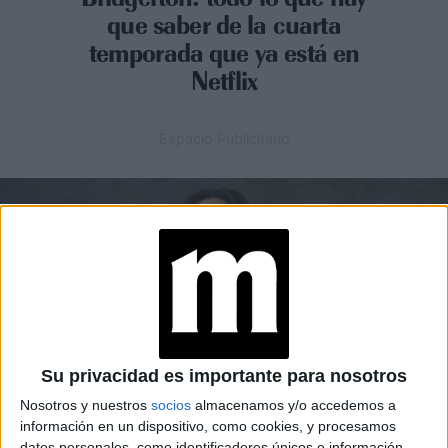
que saber de la cuarta
temporada que ya está en
Netflix
Espacio Publicitario
Su privacidad es importante para nosotros
Nosotros y nuestros
socios
almacenamos y/o accedemos a
información en un dispositivo, como cookies, y procesamos
datos personales, como identificadores únicos e información