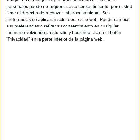
personales puede no requerir de su consentimiento, pero usted
tiene el derecho de rechazar tal procesamiento. Sus
preferencias se aplicarán solo a este sitio web. Puede cambiar
sus preferencias o retirar su consentimiento en cualquier
momento volviendo a este sitio y haciendo clic en el botón
"Privacidad" en la parte inferior de la página web.
Como en cada show, Dolce Gabbana en cada show busca
recurrió
s
en su ADN inspiraciones y fue así que
a lo
diseños
colección del 1993
de su
. Las siluetas
femeninas, clásicas, elegantes e incluso de estilo bolero,
no podían faltar.
firma
de moda italiana
Sin duda la
da un paso adelante
mostrando una colección alegre y distendida con aire de
cambio. ¡Bravo!