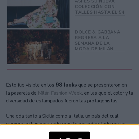
ASÍ ES SU NUEVA
COLECCIÓN CON
TALLES HASTA EL 54
DOLCE & GABBANA
REGRESA A LA
SEMANA DE LA
MODA DE MILÁN
98 looks
Esto fue visible en los
que se presentaron en
la pasarela de
Milán Fashion Week
, en las que el color y la
diversidad de estampados fueron las protagonistas.
Una oda tanto a Sicilia como a Italia, un país del cual
siempre se han mostrado orgullosos sobre todo por su
cultura.