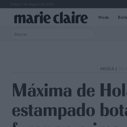
Friday 7 de August de 2026
Moda
Bell
MODA |
16-
Máxima de Hol
estampado bot