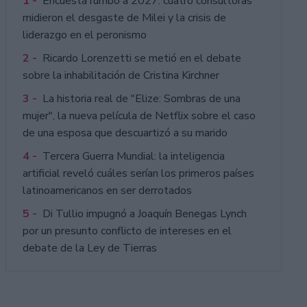
1 -
Encuesta rumbo a 2027: cuatro consultoras
midieron el desgaste de Milei y la crisis de
liderazgo en el peronismo
2 -
Ricardo Lorenzetti se metió en el debate
sobre la inhabilitación de Cristina Kirchner
3 -
La historia real de "Elize: Sombras de una
mujer", la nueva película de Netflix sobre el caso
de una esposa que descuartizó a su marido
4 -
Tercera Guerra Mundial: la inteligencia
artificial reveló cuáles serían los primeros países
latinoamericanos en ser derrotados
5 -
Di Tullio impugnó a Joaquín Benegas Lynch
por un presunto conflicto de intereses en el
debate de la Ley de Tierras