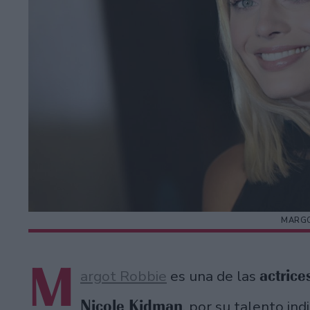
MARGO
M
actrice
argot Robbie
es una de las
Nicole Kidman
, por su talento in