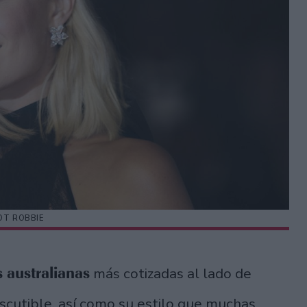
T ROBBIE
s australianas
más cotizadas al lado de
discutible, así como su estilo que muchas