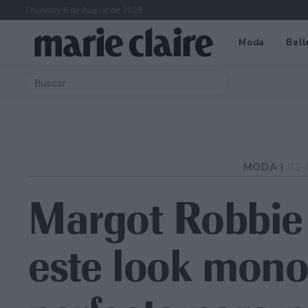
Thursday 6 de August de 2026
Moda
Bell
MODA |
01-
Margot Robbie
este look mon