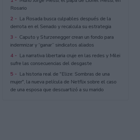
1 -
Murió Jorge Messi, el papá de Lionel Messi, en
Rosario
2 -
La Rosada busca culpables después de la
derrota en el Senado y recalcula su estrategia
3 -
Caputo y Sturzenegger crean un fondo para
indemnizar y “ganar” sindicatos aliados
4 -
La narrativa libertaria cruje en las redes y Milei
sufre las consecuencias del desgaste
5 -
La historia real de "Elize: Sombras de una
mujer", la nueva película de Netflix sobre el caso
de una esposa que descuartizó a su marido