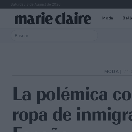
Saturday 8 de August de 2026
Moda
Bell
MODA |
24-
La polémica co
ropa de inmigr