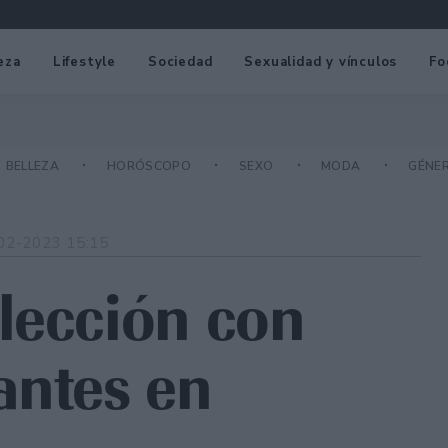
eza
Lifestyle
Sociedad
Sexualidad y vínculos
Fo
BELLEZA
HORÓSCOPO
SEXO
MODA
GÉNE
02-2023 15:15
lección con
antes en