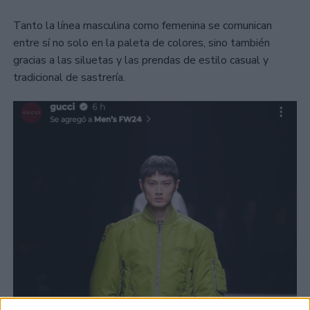
Tanto la línea masculina como femenina se comunican
entre sí no solo en la paleta de colores, sino también
gracias a las siluetas y las prendas de estilo casual y
tradicional de sastrería.