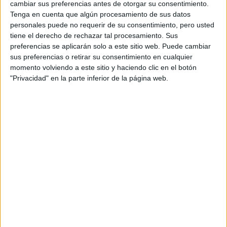
cambiar sus preferencias antes de otorgar su consentimiento.
TAMBIÉN TE PUEDE INTERESAR
Tenga en cuenta que algún procesamiento de sus datos
personales puede no requerir de su consentimiento, pero usted
tiene el derecho de rechazar tal procesamiento. Sus
GUCCI Y BARBOUR
EN UNA COLLAB DE
preferencias se aplicarán solo a este sitio web. Puede cambiar
ABRIGOS QUE
sus preferencias o retirar su consentimiento en cualquier
APUESTA A LA
momento volviendo a este sitio y haciendo clic en el botón
MODA CIRCULAR
"Privacidad" en la parte inferior de la página web.
DUA LIPA SE SUMA A
LA TENDENCIA: LA
GUCCI HORSEBIT
CHAIN BAG COMO
ESTILO PREDILECTO
PARA 2023 / 2024
KENDALL JENNER Y
BAD BUNNY
COMPARTEN SU
VIAJE EN PAREJA EN
LA NUEVA CAMPAÑA
DE GUCCI VALIGIERA