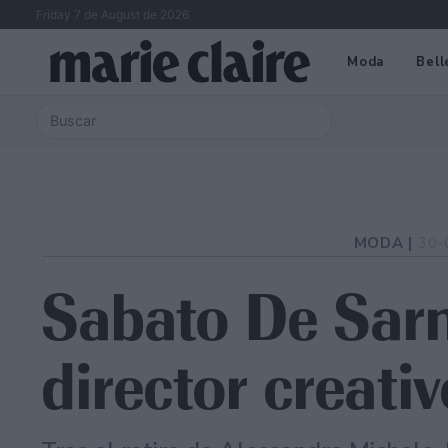
Friday 7 de August de 2026
Moda
Bell
MODA |
30-
Sabato De Sarn
director creati