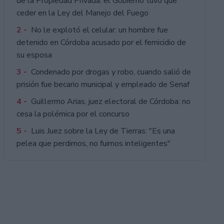
de la Propiedad Privada: el Gobierno tuvo que
ceder en la Ley del Manejo del Fuego
2 -
No le explotó el celular: un hombre fue
detenido en Córdoba acusado por el femicidio de
su esposa
3 -
Condenado por drogas y robo, cuando salió de
prisión fue becario municipal y empleado de Senaf
4 -
Guillermo Arias, juez electoral de Córdoba: no
cesa la polémica por el concurso
5 -
Luis Juez sobre la Ley de Tierras: "Es una
pelea que perdimos, no fuimos inteligentes"