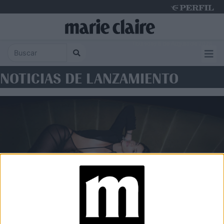
Thursday 6 de August de 2026
NOTICIAS DE LANZAMIENTO
BELLEZA
Sarkany lanza WHY NOT