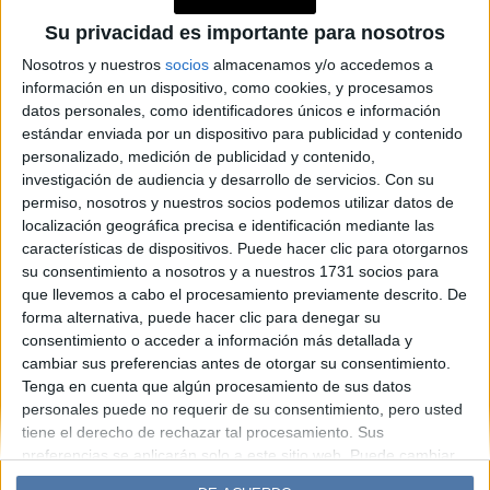
Magnetic: el nuevo dúo de
Su privacidad es importante para nosotros
fragancias para mujer y
Nosotros y nuestros
socios
almacenamos y/o accedemos a
hombre inspirado en el
información en un dispositivo, como cookies, y procesamos
magnetismo
datos personales, como identificadores únicos e información
estándar enviada por un dispositivo para publicidad y contenido
personalizado, medición de publicidad y contenido,
investigación de audiencia y desarrollo de servicios.
Con su
Espacio Publicitario
permiso, nosotros y nuestros socios podemos utilizar datos de
localización geográfica precisa e identificación mediante las
características de dispositivos. Puede hacer clic para otorgarnos
su consentimiento a nosotros y a nuestros 1731 socios para
que llevemos a cabo el procesamiento previamente descrito. De
forma alternativa, puede hacer clic para denegar su
consentimiento o acceder a información más detallada y
cambiar sus preferencias antes de otorgar su consentimiento.
Tenga en cuenta que algún procesamiento de sus datos
personales puede no requerir de su consentimiento, pero usted
Diario Perfil
Caras
Noticias
Fortuna
tiene el derecho de rechazar tal procesamiento. Sus
Hombre
Weekend
Parabrisas
Supercampo
preferencias se aplicarán solo a este sitio web. Puede cambiar
sus preferencias o retirar su consentimiento en cualquier
Look
Luz
Mía
Lunateen
Break
BATimes