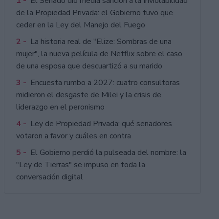
1 -
El Senado dio media sanción a la Inviolabilidad
de la Propiedad Privada: el Gobierno tuvo que
ceder en la Ley del Manejo del Fuego
2 -
La historia real de "Elize: Sombras de una
mujer", la nueva película de Netflix sobre el caso
de una esposa que descuartizó a su marido
3 -
Encuesta rumbo a 2027: cuatro consultoras
midieron el desgaste de Milei y la crisis de
liderazgo en el peronismo
4 -
Ley de Propiedad Privada: qué senadores
votaron a favor y cuáles en contra
5 -
El Gobierno perdió la pulseada del nombre: la
"Ley de Tierras" se impuso en toda la
conversación digital