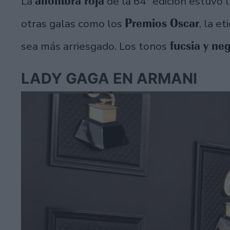
alfombra roja
La
de la 64° edición estuvo l
Premios Oscar
otras galas como los
, la e
fucsia y ne
sea más arriesgado. Los tonos
LADY GAGA EN ARMANI