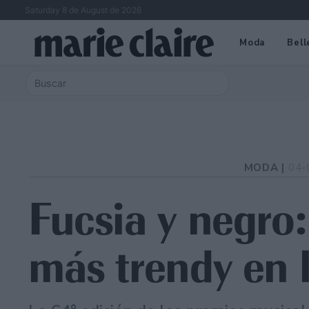
Saturday 8 de August de 2026
Moda
Bell
MODA |
04-
Fucsia y negro:
más trendy en