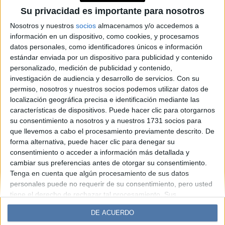
Mundial 2026: qué revelan
Su privacidad es importante para nosotros
sobre la cultura de los
Nosotros y nuestros
socios
almacenamos y/o accedemos a
información en un dispositivo, como cookies, y procesamos
algoritmos
datos personales, como identificadores únicos e información
estándar enviada por un dispositivo para publicidad y contenido
personalizado, medición de publicidad y contenido,
Espacio Publicitario
investigación de audiencia y desarrollo de servicios.
Con su
permiso, nosotros y nuestros socios podemos utilizar datos de
localización geográfica precisa e identificación mediante las
características de dispositivos. Puede hacer clic para otorgarnos
su consentimiento a nosotros y a nuestros 1731 socios para
que llevemos a cabo el procesamiento previamente descrito. De
forma alternativa, puede hacer clic para denegar su
consentimiento o acceder a información más detallada y
cambiar sus preferencias antes de otorgar su consentimiento.
Tenga en cuenta que algún procesamiento de sus datos
Diario Perfil
Caras
Noticias
Fortuna
personales puede no requerir de su consentimiento, pero usted
Hombre
Weekend
Parabrisas
Supercampo
tiene el derecho de rechazar tal procesamiento. Sus
preferencias se aplicarán solo a este sitio web. Puede cambiar
Look
Luz
Mía
Lunateen
Break
BATimes
DE ACUERDO
sus preferencias o retirar su consentimiento en cualquier