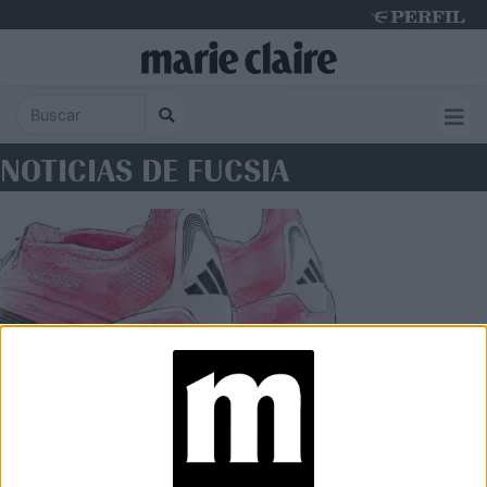
Thursday 6 de August de 2026
NOTICIAS DE FUCSIA
MODA
Los botines fucsia del