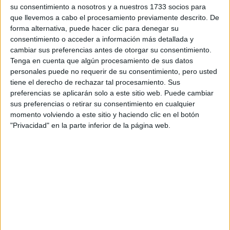
su consentimiento a nosotros y a nuestros 1733 socios para
que llevemos a cabo el procesamiento previamente descrito. De
forma alternativa, puede hacer clic para denegar su
consentimiento o acceder a información más detallada y
cambiar sus preferencias antes de otorgar su consentimiento.
Tenga en cuenta que algún procesamiento de sus datos
TAMBIÉN TE PUEDE INTERESAR
personales puede no requerir de su consentimiento, pero usted
tiene el derecho de rechazar tal procesamiento. Sus
LAS RECETAS, LOS
preferencias se aplicarán solo a este sitio web. Puede cambiar
DIBUJOS Y LAS
sus preferencias o retirar su consentimiento en cualquier
MUJERES QUE
momento volviendo a este sitio y haciendo clic en el botón
MANTIENEN VIVO EL
"Privacidad" en la parte inferior de la página web.
RECUERDO DE IRÁN
"USTED ESTÁ AQUÍ":
EL INGRESO
PROMEDIO DE LA
MUJER ARGENTINA
EN UN 44% MENOR
QUE EL DE LOS
HOMBRES