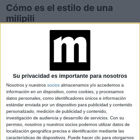
Cómo es el estilo de una
milipili
Ahora bien, cómo es el look de las milipili. Se podría decir
que el estilo tiene como máxima el hecho de llevar
pantalones de tiro bajo, ya sea con pantalones
cargo como con faldas mini. Además, mucho ‘total
black’, botas militares y ‘cowboy’ como único
calzado. También tops multiposiciones o muy
Su privacidad es importante para nosotros
cortos que dejen al descubierto todo el vientre.
Nosotros y nuestros
socios
almacenamos y/o accedemos a
información en un dispositivo, como cookies, y procesamos
datos personales, como identificadores únicos e información
estándar enviada por un dispositivo para publicidad y contenido
personalizado, medición de publicidad y contenido,
investigación de audiencia y desarrollo de servicios.
Con su
permiso, nosotros y nuestros socios podemos utilizar datos de
localización geográfica precisa e identificación mediante las
características de dispositivos. Puede hacer clic para otorgarnos