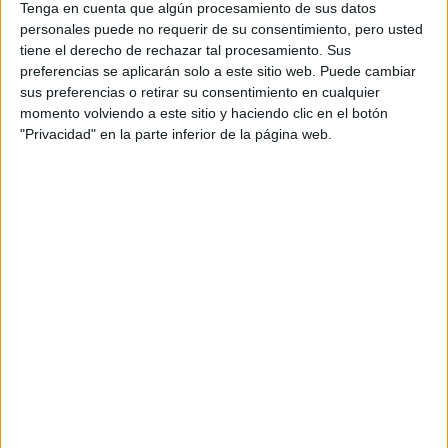
Tenga en cuenta que algún procesamiento de sus datos
personales puede no requerir de su consentimiento, pero usted
NO ES LA PRIMERA VEZ QUE JENNER LUCE TRANSPARENCIAS
tiene el derecho de rechazar tal procesamiento. Sus
preferencias se aplicarán solo a este sitio web. Puede cambiar
sus preferencias o retirar su consentimiento en cualquier
TAMBIÉN TE PUEDE INTERESAR
momento volviendo a este sitio y haciendo clic en el botón
"Privacidad" en la parte inferior de la página web.
MOM JEANS: EL
MODELO DE DENIM
MÁS FAVORECEDOR
Y QUE NUNCA PASA
DE MODA
TECNOMODA 2026:
CUANDO LA MODA
ARGENTINA SE
ENCUENTRA CON LA
IA
JEANS
ACAMPANADOS DE