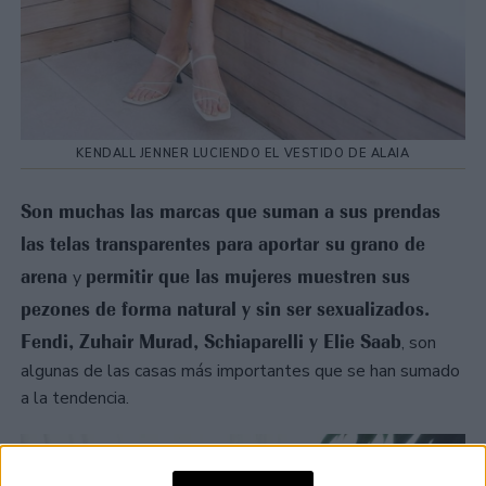
KENDALL JENNER LUCIENDO EL VESTIDO DE ALAIA
Son muchas las marcas que suman a sus prendas
las telas transparentes para aportar su grano de
arena
permitir que las mujeres muestren sus
y
pezones de forma natural y sin ser sexualizados.
Fendi, Zuhair Murad, Schiaparelli y Elie Saab
, son
algunas de las casas más importantes que se han sumado
a la tendencia.