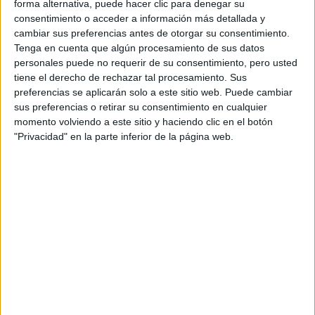
forma alternativa, puede hacer clic para denegar su
consentimiento o acceder a información más detallada y
cambiar sus preferencias antes de otorgar su consentimiento.
Tenga en cuenta que algún procesamiento de sus datos
personales puede no requerir de su consentimiento, pero usted
tiene el derecho de rechazar tal procesamiento. Sus
preferencias se aplicarán solo a este sitio web. Puede cambiar
sus preferencias o retirar su consentimiento en cualquier
Accedé a los beneficios para suscriptores
momento volviendo a este sitio y haciendo clic en el botón
"Privacidad" en la parte inferior de la página web.
Contenidos exclusivos
Sorteos
Descuentos en publicaciones
Participación en los eventos organizados por
Editorial Perfil.
Suscribite ahora
COMPARTÍ ESTA NOTA