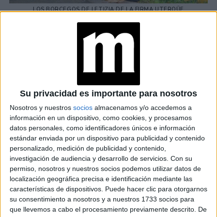
LOS BORCEGOS DE LETIZIA DE LA FIRMA UTERQÜE
Uterqüe
El modelo, es de la marca
con punta marcada,
cordones y taco bajo. Para finalizar la ex
periodista
llevó
unos aros en forma de argolla y su clásico anillo de Karem
Hallam.
Su privacidad es importante para nosotros
at Redacción Marie Claire
Nosotros y nuestros
socios
almacenamos y/o accedemos a
GALERÍA DE IMÁGENES
información en un dispositivo, como cookies, y procesamos
datos personales, como identificadores únicos e información
estándar enviada por un dispositivo para publicidad y contenido
personalizado, medición de publicidad y contenido,
investigación de audiencia y desarrollo de servicios.
Con su
permiso, nosotros y nuestros socios podemos utilizar datos de
localización geográfica precisa e identificación mediante las
características de dispositivos. Puede hacer clic para otorgarnos
su consentimiento a nosotros y a nuestros 1733 socios para
que llevemos a cabo el procesamiento previamente descrito. De