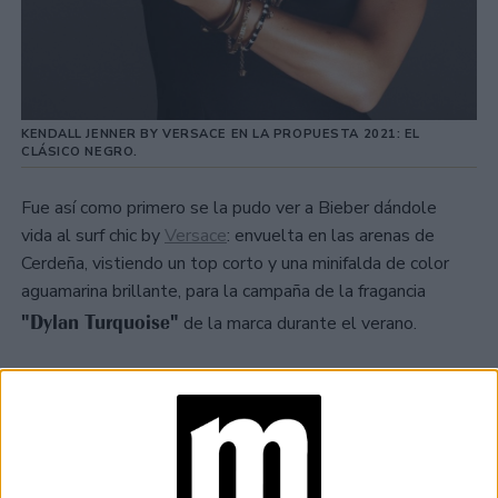
KENDALL JENNER BY VERSACE EN LA PROPUESTA 2021: EL
CLÁSICO NEGRO.
Fue así como primero se la pudo ver a Bieber dándole
vida al surf chic by
Versace
: envuelta en las arenas de
Cerdeña, vistiendo un top corto y una minifalda de color
aguamarina brillante, para la campaña de la fragancia
"Dylan Turquoise"
de la marca durante el verano.