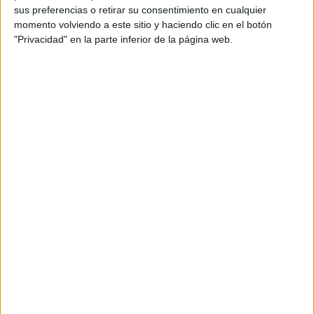
sus preferencias o retirar su consentimiento en cualquier
momento volviendo a este sitio y haciendo clic en el botón
JEANS
ACAMPANADOS DE
"Privacidad" en la parte inferior de la página web.
REGRESO: IDEAS DE
LOOKS CON
BÁSICOS
LOOKS BÁSICOS
CON JEANS ANCHOS
PARA CERRAR EL
INVIERNO 2026
Sobre la campaña primavera/verano 2021 que se vio en
las últimas horas vía redes sociales, se ficharon a
Mona Tougaard, Mica
reconocidas figuras de la talla de
Argañaraz, Raphael Balzer y Simone Bricchi.