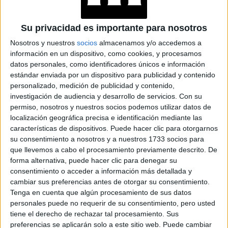
Su privacidad es importante para nosotros
Nosotros y nuestros
socios
almacenamos y/o accedemos a
información en un dispositivo, como cookies, y procesamos
datos personales, como identificadores únicos e información
estándar enviada por un dispositivo para publicidad y contenido
personalizado, medición de publicidad y contenido,
TAMBIÉN TE PUEDE INTERESAR
investigación de audiencia y desarrollo de servicios.
Con su
permiso, nosotros y nuestros socios podemos utilizar datos de
MOM JEANS: EL
localización geográfica precisa e identificación mediante las
MODELO DE DENIM
MÁS FAVORECEDOR
características de dispositivos. Puede hacer clic para otorgarnos
Y QUE NUNCA PASA
su consentimiento a nosotros y a nuestros 1733 socios para
DE MODA
que llevemos a cabo el procesamiento previamente descrito. De
forma alternativa, puede hacer clic para denegar su
consentimiento o acceder a información más detallada y
TECNOMODA 2026:
cambiar sus preferencias antes de otorgar su consentimiento.
CUANDO LA MODA
Tenga en cuenta que algún procesamiento de sus datos
ARGENTINA SE
personales puede no requerir de su consentimiento, pero usted
ENCUENTRA CON LA
tiene el derecho de rechazar tal procesamiento. Sus
IA
preferencias se aplicarán solo a este sitio web. Puede cambiar