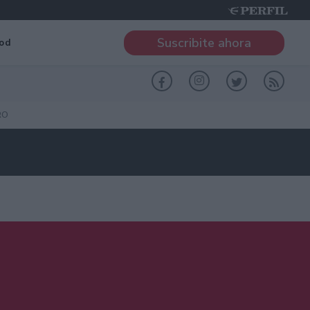
Suscribite ahora
od
RO