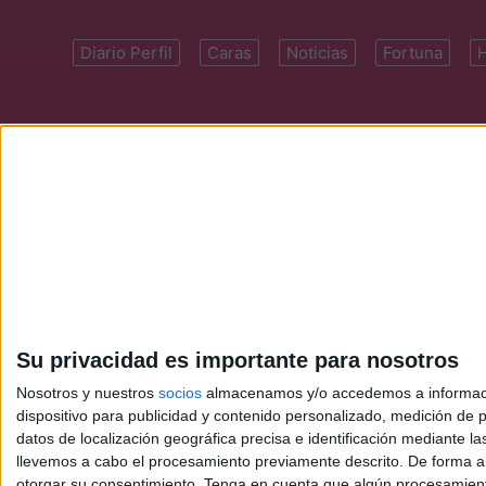
Diario Perfil
Caras
Noticias
Fortuna
Domicilio: Cal
Su privacidad es importante para nosotros
Nosotros y nuestros
socios
almacenamos y/o accedemos a información
dispositivo para publicidad y contenido personalizado, medición de pu
datos de localización geográfica precisa e identificación mediante l
llevemos a cabo el procesamiento previamente descrito. De forma al
otorgar su consentimiento.
Tenga en cuenta que algún procesamiento