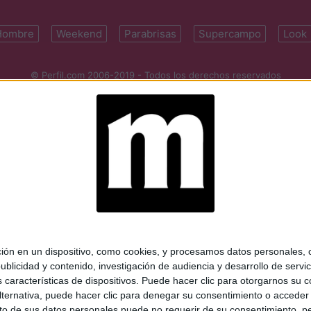
Hombre
Weekend
Parabrisas
Supercampo
Look
© Perfil.com 2006-2019 - Todos los derechos reservados
Registro de Propiedad Intelectual: Nro. 5346433
ifornia 2715, C1289ABI, CABA, Argentina | Tel: (5411) 7091-4921 | (5411)
mail:
perfilcom@perfil.com
| Propietario: Diario Perfil S.A.
 en un dispositivo, como cookies, y procesamos datos personales, co
blicidad y contenido, investigación de audiencia y desarrollo de servic
as características de dispositivos. Puede hacer clic para otorgarnos su
ternativa, puede hacer clic para denegar su consentimiento o acceder
 de sus datos personales puede no requerir de su consentimiento, per