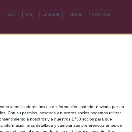
Luz
Mía
Lunateen
Break
BATimes
 7091-4922 | E-
mo identificadores únicos e información estándar enviada por un
ios.
Con su permiso, nosotros y nuestros socios podemos utilizar
 consentimiento a nosotros y a nuestros 1733 socios para que
 a información más detallada y cambiar sus preferencias antes de
o usted tiene el derecho de rechazar tal procesamiento. Sus