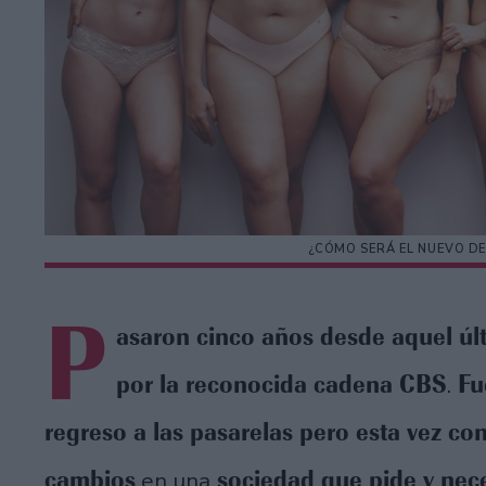
¿CÓMO SERÁ EL NUEVO DE
P
asaron cinco años desde aquel úl
por la reconocida cadena CBS
Fue
.
regreso a las pasarelas pero esta vez c
cambios
sociedad que pide y nec
en una