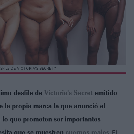
SFILE DE VICTORIA'S SECRET?
timo desfile de
Victoria's Secret
emitido
 la propia marca la que anunció el
on lo que prometen ser importantes
esita que se muestren
cuerpos reales
. El