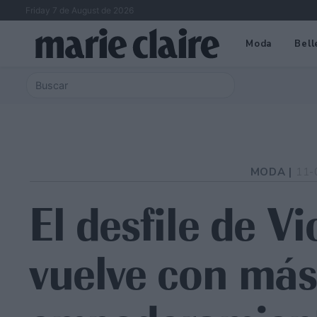
Friday 7 de August de 2026
Moda
Bell
MODA |
11-
El desfile de Vi
vuelve con más