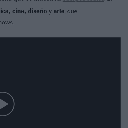
ca, cine, diseño y arte
, que
hows.