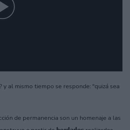
? y al mismo tiempo se responde: "quizá sea
cción de permanencia son un homenaje a las
bordados
construye a partir de
realizados