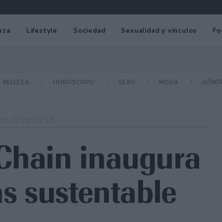
eza
Lifestyle
Sociedad
Sexualidad y vínculos
Fo
BELLEZA
HORÓSCOPO
SEXO
MODA
GÉNE
09-2020 16:55
Chain inaugura
ás sustentable