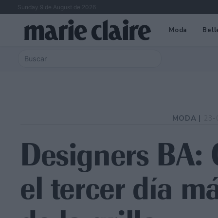
Sunday 9 de August de 2026
Moda
Bell
MODA |
23-
Designers BA: 
el tercer día m