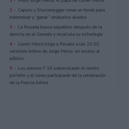
1 -
Murió Jorge Messi, el papá de Lionel Messi
2 -
Caputo y Sturzenegger crean un fondo para
indemnizar y “ganar” sindicatos aliados
3 -
La Rosada busca culpables después de la
derrota en el Senado y recalcula su estrategia
4 -
Lionel Messi llega a Rosario a las 20.30:
velatorio íntimo de Jorge Messi, sin acceso al
público
5 -
Los aviones F 16 sobrevolarán el centro
porteño y el lunes participarán de la celebración
de la Fuerza Aérea