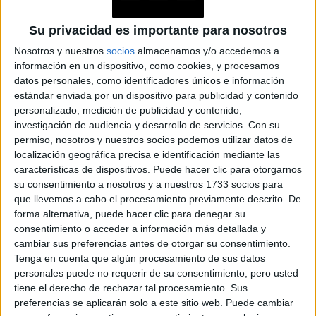
equilibrar la audacia del estampado con piezas más
llevar
Su privacidad es importante para nosotros
neutras y básicas. Por ejemplo, podés optar por
una falda o pantalones de estampado de vaca
junto
Nosotros y nuestros
socios
almacenamos y/o accedemos a
información en un dispositivo, como cookies, y procesamos
con una camiseta blanca básica o una blusa en tonos
datos personales, como identificadores únicos e información
neutros. También podés usar accesorios en colores
estándar enviada por un dispositivo para publicidad y contenido
sólidos para darle un toque elegante al conjunto, como un
personalizado, medición de publicidad y contenido,
bolso negro o unos zapatos en tonos neutros.
investigación de audiencia y desarrollo de servicios.
Con su
permiso, nosotros y nuestros socios podemos utilizar datos de
localización geográfica precisa e identificación mediante las
características de dispositivos. Puede hacer clic para otorgarnos
¿CÓMO USAR ANIMAL PRINT CON
su consentimiento a nosotros y a nuestros 1733 socios para
ELEGANCIA?
que llevemos a cabo el procesamiento previamente descrito. De
forma alternativa, puede hacer clic para denegar su
consentimiento o acceder a información más detallada y
cambiar sus preferencias antes de otorgar su consentimiento.
Con un enfoque sutil y bien equilibrado, este estampado
Tenga en cuenta que algún procesamiento de sus datos
personales puede no requerir de su consentimiento, pero usted
opción versátil y moderna
puede ser una
para cualquier
tiene el derecho de rechazar tal procesamiento. Sus
ocasión.
preferencias se aplicarán solo a este sitio web. Puede cambiar