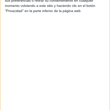
sus preferencias o retirar su consentimiento en cualquier
at Redacción Marie Claire
momento volviendo a este sitio y haciendo clic en el botón
"Privacidad" en la parte inferior de la página web.
GALERÍA DE IMÁGENES
Accedé a los beneficios para suscriptores
Contenidos exclusivos
Sorteos
Descuentos en publicaciones
Participación en los eventos organizados por
Editorial Perfil.