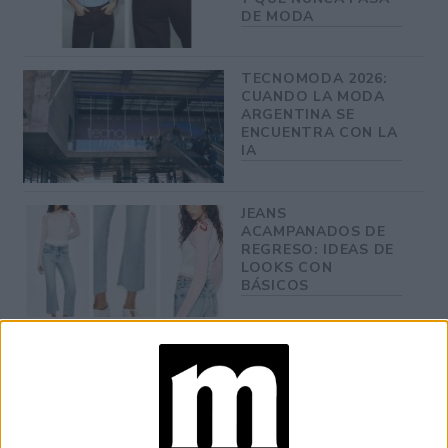
DE MODA
TECNOMODA 2026:
CUANDO LA MODA
ARGENTINA SE
ENCUENTRA CON LA
IA
JEANS
ACAMPANADOS DE
REGRESO: IDEAS DE
LOOKS CON
BÁSICOS
Atrevido y arriesgado, pero fácil de combinar, el cow print
está destinado a convertirse en un rival serio para el
animal print. A la hora de combinarlo, la clave está en