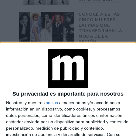
CONOCÉ A ESTAS
CINCO MUJERES
LATINAS QUE
TRANSFORMAN LA
MODA DE LA
REGIÓN
CONOCÉ EL
ACCESORIO QUE
CUIDA TU PELO Y
LEVANTA TU
OUTFIT EN
INSTANTES
Su privacidad es importante para nosotros
Nosotros y nuestros
socios
almacenamos y/o accedemos a
A
información en un dispositivo, como cookies, y procesamos
trévete con la combinación de estampados:
datos personales, como identificadores únicos e información
Para las más audaces y experimentadas en
estándar enviada por un dispositivo para publicidad y contenido
moda, combinar diferentes estampados puede
personalizado, medición de publicidad y contenido,
resultar en looks impactantes. Si decides
investigación de audiencia y desarrollo de servicios.
Con su