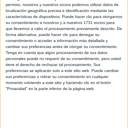
aventurarte en esta tendencia, asegúrate de que los
permiso, nosotros y nuestros socios podemos utilizar datos de
localización geográfica precisa e identificación mediante las
colores y las escalas de los estampados sean
características de dispositivos. Puede hacer clic para otorgarnos
coherentes. Un conjunto de falda de leopardo con
su consentimiento a nosotros y a nuestros 1731 socios para
una blusa de estampado de cebra puede resultar en
que llevemos a cabo el procesamiento previamente descrito. De
un look atrevido y elegante.
forma alternativa, puede hacer clic para denegar su
consentimiento o acceder a información más detallada y
Cómo sumarlo a tu closet
cambiar sus preferencias antes de otorgar su consentimiento.
Tenga en cuenta que algún procesamiento de sus datos
El animal print es una tendencia atemporal que puede
personales puede no requerir de su consentimiento, pero usted
tiene el derecho de rechazar tal procesamiento. Sus
agregar un toque salvaje y sofisticado a tus looks.
preferencias se aplicarán solo a este sitio web. Puede cambiar
sus preferencias o retirar su consentimiento en cualquier
Recuerda no abusar de él, combinarlo con colores neutros,
momento volviendo a este sitio y haciendo clic en el botón
jugar con texturas y capas, incorporar detalles sutiles y, si
"Privacidad" en la parte inferior de la página web.
te atreves, experimentar con la combinación de
estampados.
Con estas claves en mente, estarás lista para lucir con
estilo cualquier prenda de animal print que desees