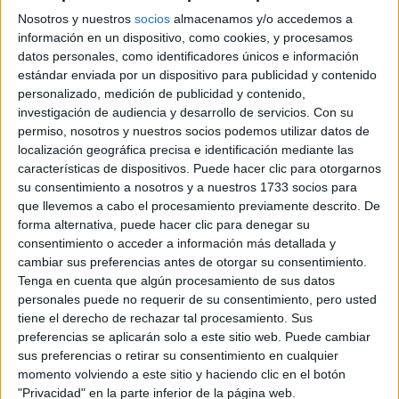
CONOCÉ QUIÉN
HACE Y CÓMO SE
Nosotros y nuestros
socios
almacenamos y/o accedemos a
PRODUCE TU ROPA
información en un dispositivo, como cookies, y procesamos
datos personales, como identificadores únicos e información
estándar enviada por un dispositivo para publicidad y contenido
personalizado, medición de publicidad y contenido,
CAMBALACHE:
investigación de audiencia y desarrollo de servicios.
Con su
BENITO FERNÁNDEZ
permiso, nosotros y nuestros socios podemos utilizar datos de
PRESENTÓ SU
localización geográfica precisa e identificación mediante las
FIESTA DE COLORES
“NO GENDER” EN
características de dispositivos. Puede hacer clic para otorgarnos
DESIGNERS
su consentimiento a nosotros y a nuestros 1733 socios para
que llevemos a cabo el procesamiento previamente descrito. De
forma alternativa, puede hacer clic para denegar su
consentimiento o acceder a información más detallada y
cambiar sus preferencias antes de otorgar su consentimiento.
trajes tipo sastre
Los
en colores vividos como el rosa y
Tenga en cuenta que algún procesamiento de sus datos
naranja estuvieron presentes en la colección Volcánica. Los
personales puede no requerir de su consentimiento, pero usted
estampados florales y géneros metalizados con
tiene el derecho de rechazar tal procesamiento. Sus
preferencias se aplicarán solo a este sitio web. Puede cambiar
lentejuelas
, también se destacaron con mucho brillo y
sus preferencias o retirar su consentimiento en cualquier
color.
momento volviendo a este sitio y haciendo clic en el botón
"Privacidad" en la parte inferior de la página web.