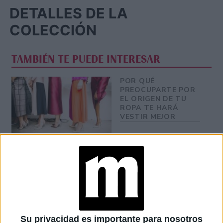
DETALLES DE LA
COLECCIÓN
TAMBIÉN TE PUEDE INTERESAR
POR QUÉ
PREOCUPARTE POR
EL ORIGEN DE TU
ROPA TE HARÁ
VESTIR MEJOR
LETIZIA ORTIZ USÓ
UN VESTIDO DE SU
SUEGRA DE 1981
CON GIROS
ACTUALES
MODA CIRCULAR:
Su privacidad es importante para nosotros