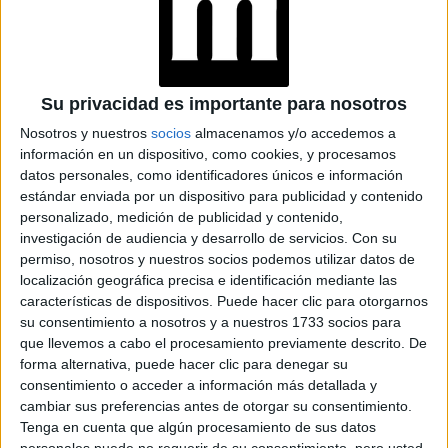
SU PRIMERA LÍNEA
DE JOYERÍA
GENDERLESS,
CONOCÉ LOS
DETALLES
Su privacidad es importante para nosotros
Nosotros y nuestros
socios
almacenamos y/o accedemos a
información en un dispositivo, como cookies, y procesamos
talle indicado
Encontrar el
no resulta tan complicado en
datos personales, como identificadores únicos e información
estándar enviada por un dispositivo para publicidad y contenido
inclusión
el metaverso como en la vida real, gracias a la
personalizado, medición de publicidad y contenido,
de cuerpos y figuras
, las casas de moda tienen
investigación de audiencia y desarrollo de servicios.
Con su
permiso, nosotros y nuestros socios podemos utilizar datos de
avatares
propuestas que se adaptan a los
.
localización geográfica precisa e identificación mediante las
características de dispositivos. Puede hacer clic para otorgarnos
su consentimiento a nosotros y a nuestros 1733 socios para
que llevemos a cabo el procesamiento previamente descrito. De
forma alternativa, puede hacer clic para denegar su
consentimiento o acceder a información más detallada y
cambiar sus preferencias antes de otorgar su consentimiento.
Tenga en cuenta que algún procesamiento de sus datos