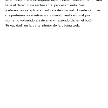
personales puede no requerir de su consentimiento, pero usted
tiene el derecho de rechazar tal procesamiento. Sus
preferencias se aplicarán solo a este sitio web. Puede cambiar
sus preferencias o retirar su consentimiento en cualquier
momento volviendo a este sitio y haciendo clic en el botón
ASÍ LA MODA DIGITAL SE IMPONE EN LA INCLUSIÓN DE TALLES
"Privacidad" en la parte inferior de la página web.
Resulta contradictorio, como una nueva realidad virtual
rompe tabúes y normas sociales en tiempo récord
,
mientras casas tradicionales de moda, siguen manteniendo
talles fuera del alcance de la media poblacional.