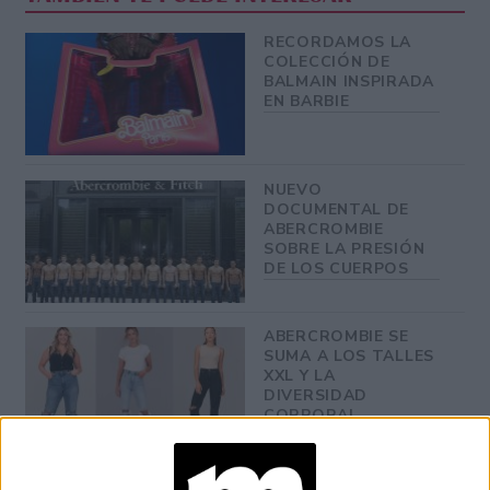
RECORDAMOS LA
COLECCIÓN DE
BALMAIN INSPIRADA
EN BARBIE
NUEVO
DOCUMENTAL DE
ABERCROMBIE
SOBRE LA PRESIÓN
DE LOS CUERPOS
ABERCROMBIE SE
SUMA A LOS TALLES
XXL Y LA
DIVERSIDAD
CORPORAL
BALMAIN LANZARÁ