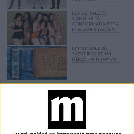
LEY DE TALLES:
CÓMO ESTÁ
CONFORMADA ESTA
REGLAMENTACIÓN
LEY DE TALLES:
“VESTIRSE ES UN
DERECHO HUMANO”
cambio de enfoque
El
viene de la mano de una nueva
dirección, que pretende derribar años de ataques a la firma
políticas no inclusivas.
por sus