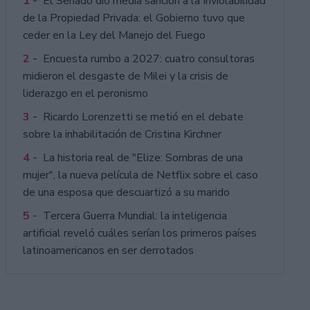
1 -
El Senado dio media sanción a la Inviolabilidad
de la Propiedad Privada: el Gobierno tuvo que
ceder en la Ley del Manejo del Fuego
2 -
Encuesta rumbo a 2027: cuatro consultoras
midieron el desgaste de Milei y la crisis de
liderazgo en el peronismo
3 -
Ricardo Lorenzetti se metió en el debate
sobre la inhabilitación de Cristina Kirchner
4 -
La historia real de "Elize: Sombras de una
mujer", la nueva película de Netflix sobre el caso
de una esposa que descuartizó a su marido
5 -
Tercera Guerra Mundial: la inteligencia
artificial reveló cuáles serían los primeros países
latinoamericanos en ser derrotados