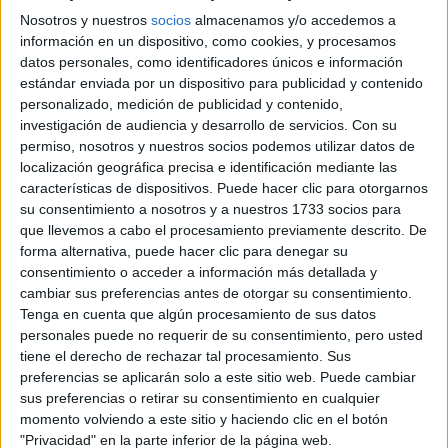
manera de mostrarse a una gran cantidad de gente en esa
Nosotros y nuestros
socios
almacenamos y/o accedemos a
información en un dispositivo, como cookies, y procesamos
foto que estamos tomando.
datos personales, como identificadores únicos e información
estándar enviada por un dispositivo para publicidad y contenido
-¿Con quién o quiénes te llevabas muy bien más allá
personalizado, medición de publicidad y contenido,
investigación de audiencia y desarrollo de servicios.
Con su
de lo profesional?
permiso, nosotros y nuestros socios podemos utilizar datos de
localización geográfica precisa e identificación mediante las
TAMBIÉN TE PUEDE INTERESAR
características de dispositivos. Puede hacer clic para otorgarnos
su consentimiento a nosotros y a nuestros 1733 socios para
que llevemos a cabo el procesamiento previamente descrito. De
ZOE SALDANA,
PROTAGONISTA DE
forma alternativa, puede hacer clic para denegar su
LIONESS
consentimiento o acceder a información más detallada y
(PARAMOUNT+): “MI
cambiar sus preferencias antes de otorgar su consentimiento.
DESEO ES QUE NOS
Tenga en cuenta que algún procesamiento de sus datos
UNAMOS COMO
personales puede no requerir de su consentimiento, pero usted
COMUNIDADES
tiene el derecho de rechazar tal procesamiento. Sus
LATINAS”
preferencias se aplicarán solo a este sitio web. Puede cambiar
sus preferencias o retirar su consentimiento en cualquier
CONOCÉ A ESTAS
momento volviendo a este sitio y haciendo clic en el botón
CINCO MUJERES
"Privacidad" en la parte inferior de la página web.
LATINAS QUE