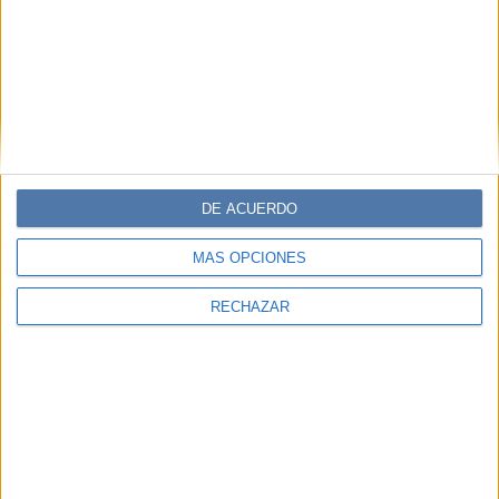
DE ACUERDO
MÁS OPCIONES
RECHAZAR
Accedé a los beneficios para suscriptores
Contenidos exclusivos