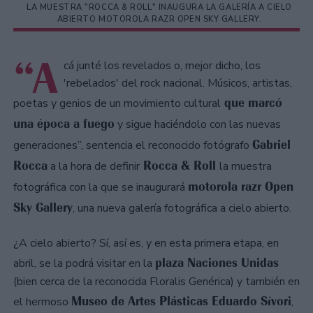
LA MUESTRA "ROCCA & ROLL" INAUGURA LA GALERÍA A CIELO
ABIERTO MOTOROLA RAZR OPEN SKY GALLERY.
“A
cá junté los revelados o, mejor dicho, los
'rebelados' del rock nacional. Músicos, artistas,
que marcó
poetas y genios de un movimiento cultural
una época a fuego
y sigue haciéndolo con las nuevas
Gabriel
generaciones”, sentencia el reconocido fotógrafo
Rocca
Rocca & Roll
a la hora de definir
la muestra
motorola razr Open
fotográfica con la que se inaugurará
Sky Gallery
, una nueva galería fotográfica a cielo abierto.
¿A cielo abierto? Sí, así es, y en esta primera etapa, en
plaza Naciones Unidas
abril, se la podrá visitar en la
(bien cerca de la reconocida Floralis Genérica) y también en
Museo de Artes Plásticas Eduardo Sívori
el hermoso
,