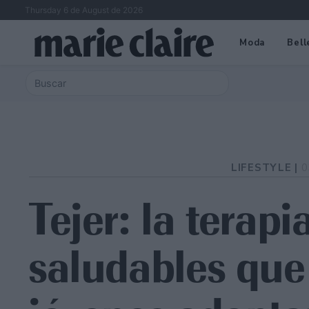
Thursday 6 de August de 2026
Moda
Bell
LIFESTYLE |
0
Tejer: la terap
saludables qu