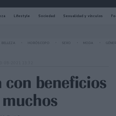
eza
Lifestyle
Sociedad
Sexualidad y vínculos
Fo
BELLEZA
HORÓSCOPO
SEXO
MODA
GÉNE
3-08-2021 13:32
ia con beneficios
e muchos