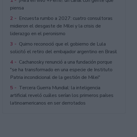
1 -
¡Mirá en vivo +Perfil!: un canal con gente que
piensa
2 -
Encuesta rumbo a 2027: cuatro consultoras
midieron el desgaste de Milei y la crisis de
liderazgo en el peronismo
3 -
Quirno reconoció que el gobierno de Lula
solicitó el retiro del embajador argentino en Brasil
4 -
Cachanosky renunció a una fundación porque
"se ha transformado en una especie de Instituto
Patria incondicional de la gestión de Milei"
5 -
Tercera Guerra Mundial: la inteligencia
artificial reveló cuáles serían los primeros países
latinoamericanos en ser derrotados