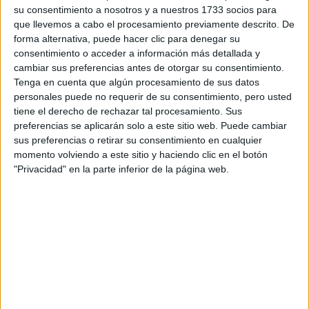
QUE CUMPLE 60
su consentimiento a nosotros y a nuestros 1733 socios para
AÑOS
que llevemos a cabo el procesamiento previamente descrito. De
forma alternativa, puede hacer clic para denegar su
consentimiento o acceder a información más detallada y
cambiar sus preferencias antes de otorgar su consentimiento.
Asher-Smith
competirá en las olimpiadas en las carreras
Tenga en cuenta que algún procesamiento de sus datos
de atletismo y velocidad. En la edición pasada que se
personales puede no requerir de su consentimiento, pero usted
tiene el derecho de rechazar tal procesamiento. Sus
medalla de bronce
llevó a cabo en Rio, obtuvo la
. Hoy
preferencias se aplicarán solo a este sitio web. Puede cambiar
es considerada la “Bolt” británica y sus seguidores están a
sus preferencias o retirar su consentimiento en cualquier
Tokio 2021.
la expectativa de su participación en
momento volviendo a este sitio y haciendo clic en el botón
"Privacidad" en la parte inferior de la página web.