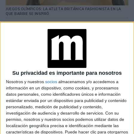
JUEGOS OLÍMPICOS: LA ATLETA BRITÁNICA FASHIONISTA EN LA
QUE BARBIE SE INSPIRÓ
TAMBIÉN TE PUEDE INTERESAR
ELLAS JUEGAN:
CONOCÉ A LAS
MUJERES QUE
BUSCAN CAMBIAR
AL RUGBY
ARGENTINO PARA
Su privacidad es importante para nosotros
SIEMPRE
Nosotros y nuestros
socios
almacenamos y/o accedemos a
JENNIFER
DAHLGREN:
información en un dispositivo, como cookies, y procesamos
"ARGENTINA ES
datos personales, como identificadores únicos e información
GORDOFÓBICA"
estándar enviada por un dispositivo para publicidad y contenido
personalizado, medición de publicidad y contenido,
investigación de audiencia y desarrollo de servicios.
Con su
TODO LO QUE NO
permiso, nosotros y nuestros socios podemos utilizar datos de
SABÍAS SOBRE
localización geográfica precisa e identificación mediante las
BARBIE, LA MUÑECA
características de dispositivos. Puede hacer clic para otorgarnos